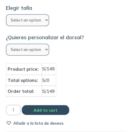
Elegir talla
¿Quieres personalizar el dorsal?
S/149
Product price:
Total options:
S/0
Order total:
S/149
Camiseta
Add to cart
Arsenal
Añadir a la lista de deseos
portero
|