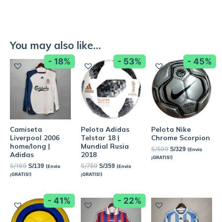
You may also like…
- 18%
- 53%
- 45%
Camiseta
Pelota Adidas
Pelota Nike
Liverpool 2006
Telstar 18 |
Chrome Scorpion
home/long |
Mundial Rusia
S/
599
S/
329
(Envío
Adidas
2018
¡GRATIS!)
S/
169
S/
759
S/
139
S/
359
(Envío
(Envío
¡GRATIS!)
¡GRATIS!)
- 41%
- 22%