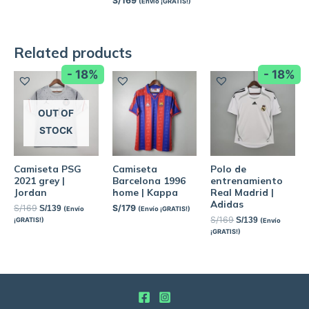
S/
169
(Envío ¡GRATIS!)
Related products
- 18%
- 18%
OUT OF
STOCK
Camiseta PSG
Camiseta
Polo de
2021 grey |
Barcelona 1996
entrenamiento
Jordan
home | Kappa
Real Madrid |
Adidas
S/
169
S/
179
S/
139
(Envío
(Envío ¡GRATIS!)
S/
169
S/
139
¡GRATIS!)
(Envío
¡GRATIS!)