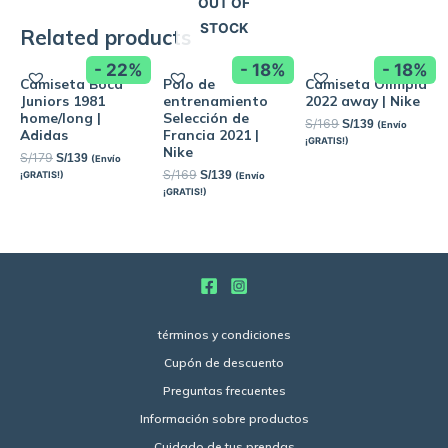
OUT OF
STOCK
Related products
- 22%
- 18%
- 18%
Camiseta Boca
Polo de
Camiseta Olimpia
Juniors 1981
entrenamiento
2022 away | Nike
home/long |
Selección de
S/
169
S/
139
(Envío
Adidas
Francia 2021 |
¡GRATIS!)
Nike
S/
179
S/
139
(Envío
S/
169
S/
139
¡GRATIS!)
(Envío
¡GRATIS!)
términos y condiciones
Cupón de descuento
Preguntas frecuentes
Información sobre productos
Cuidado de tus prendas