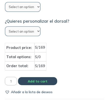
¿Quieres personalizar el dorsal?
S/169
Product price:
Total options:
S/0
Order total:
S/169
Camiseta
Add to cart
Selección
Añadir a la lista de deseos
de
Argentina
2010