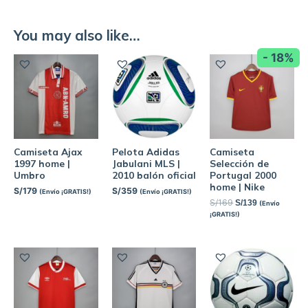
You may also like…
- 18%
Camiseta Ajax
Pelota Adidas
Camiseta
1997 home |
Jabulani MLS |
Selección de
Umbro
2010 balón oficial
Portugal 2000
home | Nike
S/
179
S/
359
(Envío ¡GRATIS!)
(Envío ¡GRATIS!)
S/
169
S/
139
(Envío
¡GRATIS!)