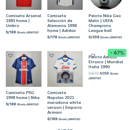
Camiseta Arsenal
Camiseta
Pelota Nike Geo
1983 home |
Selección de
Melin | UEFA
Umbro
Alemania 1998
Champions
home | Adidas
League ball
S/
169
(Envío ¡GRATIS!)
S/
179
S/
359
(Envío ¡GRATIS!)
(Envío ¡GRATIS!)
- 47%
Pelota Adidas
Etrusco | Mundial
Italia 1990
S/
679
S/
359
(Envío
¡GRATIS!)
Camiseta PSG
Camiseta
1998 home | Nike
Napoles 2021
maradona white
S/
169
(Envío ¡GRATIS!)
version | Emporio
Armani
S/
169
(Envío ¡GRATIS!)