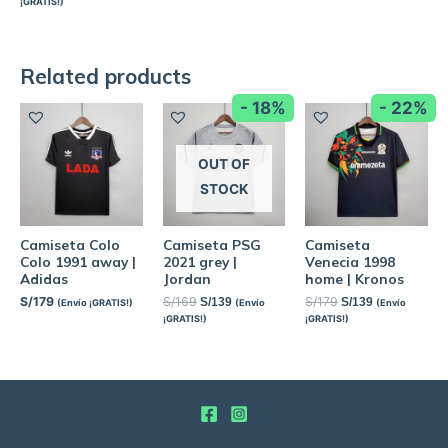
¡GRATIS!)
Related products
- 18%
- 22%
OUT OF
STOCK
Camiseta Colo
Camiseta PSG
Camiseta
Colo 1991 away |
2021 grey |
Venecia 1998
Adidas
Jordan
home | Kronos
S/
179
S/
169
S/
179
S/
139
S/
139
(Envío ¡GRATIS!)
(Envío
(Envío
¡GRATIS!)
¡GRATIS!)