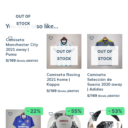
OUT OF
STOCK
You may also like…
Camiseta
Manchester City
2021 away |
OUT OF
OUT OF
Puma
STOCK
STOCK
S/
169
(Envío ¡GRATIS!)
Camiseta Racing
Camiseta
2021 home |
Selección de
Kappa
Suecia 2020 away
| Adidas
S/
169
(Envío ¡GRATIS!)
S/
169
(Envío ¡GRATIS!)
- 22%
- 55%
- 53%