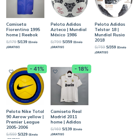
Camiseta
Pelota Adidas
Pelota Adidas
Fiorentina 1995
Azteca | Mundial
Telstar 18 |
home | Reebok
México 1986
Mundial Rusia
2018
S/
179
S/
799
S/
139
S/
359
(Envío
(Envío
S/
759
S/
359
¡GRATIS!)
¡GRATIS!)
(Envío
¡GRATIS!)
- 41%
- 18%
Pelota Nike Total
Camiseta Real
90 Aerow yellow |
Madrid 2011
Premier League
home | Adidas
2005-2006
S/
169
S/
139
(Envío
S/
559
S/
329
¡GRATIS!)
(Envío