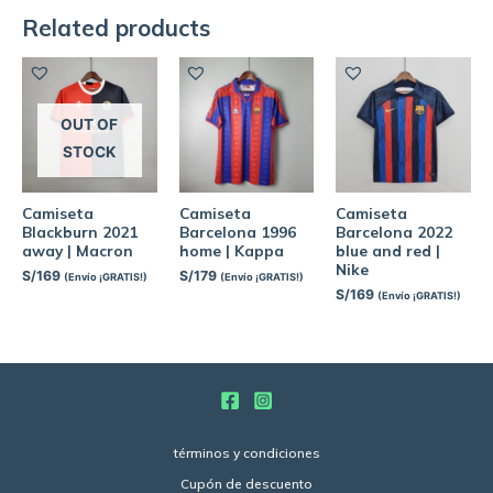
Related products
OUT OF
STOCK
Camiseta
Camiseta
Camiseta
Blackburn 2021
Barcelona 1996
Barcelona 2022
away | Macron
home | Kappa
blue and red |
Nike
S/
169
S/
179
(Envío ¡GRATIS!)
(Envío ¡GRATIS!)
S/
169
(Envío ¡GRATIS!)
términos y condiciones
Cupón de descuento