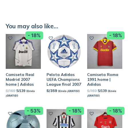
You may also like…
- 18%
- 18%
Camiseta Real
Pelota Adidas
Camiseta Roma
Madrid 2007
UEFA Champions
1991 home |
home | Adidas
League final 2007
Adidas
S/
169
S/
359
S/
169
S/
139
S/
139
(Envío
(Envío ¡GRATIS!)
(Envío
¡GRATIS!)
¡GRATIS!)
- 53%
- 18%
- 18%