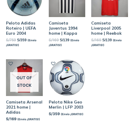
Pelota Adidas
Camiseta
Camiseta
Roteiro | UEFA
Juventus 1994
Liverpool 2005
Euro 2004
home | Kappa
home | Reebok
S/
759
S/
169
S/
169
S/
359
S/
139
S/
139
(Envío
(Envío
(Envío
¡GRATIS!)
¡GRATIS!)
¡GRATIS!)
OUT OF
STOCK
Camiseta Arsenal
Pelota Nike Geo
2021 home |
Merlin | LFP 2003
Adidas
S/
359
(Envío ¡GRATIS!)
S/
169
(Envío ¡GRATIS!)