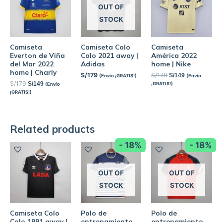
OUT OF
STOCK
Camiseta
Camiseta Colo
Camiseta
Everton de Viña
Colo 2021 away |
América 2022
del Mar 2022
Adidas
home | Nike
home | Charly
S/
179
S/
179
S/
149
(Envío ¡GRATIS!)
(Envío
S/
179
S/
149
¡GRATIS!)
(Envío
¡GRATIS!)
Related products
- 18%
- 18%
OUT OF
OUT OF
STOCK
STOCK
Camiseta Colo
Polo de
Polo de
Colo 1991 away |
entrenamiento
entrenamiento