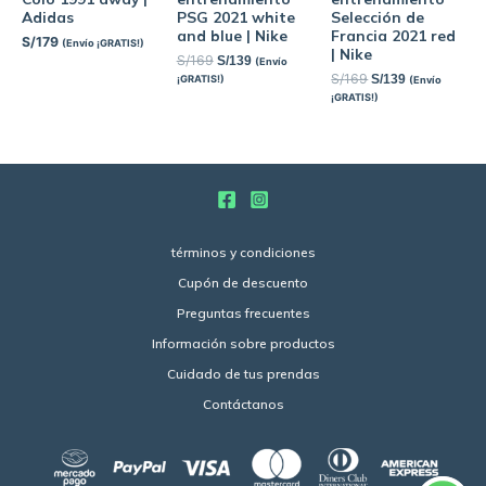
Adidas
PSG 2021 white
Selección de
and blue | Nike
Francia 2021 red
S/
179
(Envío ¡GRATIS!)
| Nike
S/
169
S/
139
(Envío
S/
169
S/
139
¡GRATIS!)
(Envío
¡GRATIS!)
términos y condiciones
Cupón de descuento
Preguntas frecuentes
Información sobre productos
Cuidado de tus prendas
Contáctanos