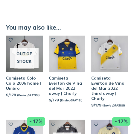
You may also like…
OUT OF
STOCK
Camiseta Colo
Camiseta
Camiseta
Colo 2006 home |
Everton de Viña
Everton de Viña
Umbro
del Mar 2022
del Mar 2022
away | Charly
third away |
S/
179
(Envío ¡GRATIS!)
Charly
S/
179
(Envío ¡GRATIS!)
S/
179
(Envío ¡GRATIS!)
- 17%
- 17%