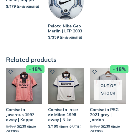
S/
179
(Envío ¡GRATIS!)
Pelota Nike Geo
Merlin | LFP 2003
S/
359
(Envío ¡GRATIS!)
Related products
- 18%
- 18%
OUT OF
STOCK
Camiseta
Camiseta Inter
Camiseta PSG
Juventus 1997
de Milan 1998
2021 grey |
away | Kappa
away | Nike
Jordan
S/
169
S/
169
S/
169
S/
139
S/
139
(Envío
(Envío ¡GRATIS!)
(Envío
¡GRATIS!)
¡GRATIS!)