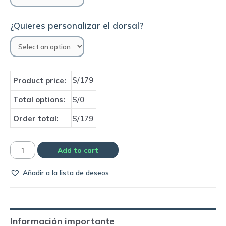
¿Quieres personalizar el dorsal?
S/179
Product price:
Total options:
S/0
Order total:
S/179
Camiseta
Add to cart
Ajax
Añadir a la lista de deseos
1997
away
|
Umbro
Información importante
quantity