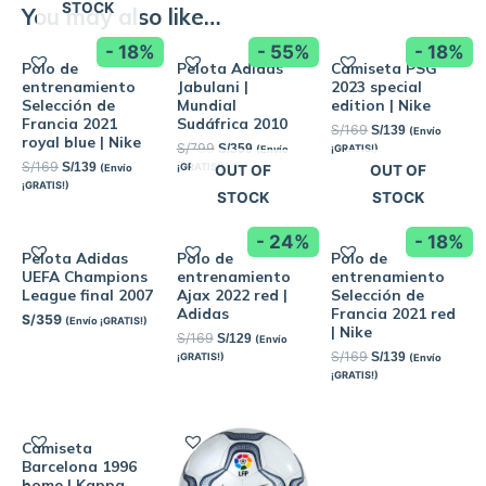
STOCK
You may also like…
- 18%
- 55%
- 18%
Polo de
Pelota Adidas
Camiseta PSG
entrenamiento
Jabulani |
2023 special
Selección de
Mundial
edition | Nike
Francia 2021
Sudáfrica 2010
S/
169
S/
139
(Envío
royal blue | Nike
S/
799
S/
359
¡GRATIS!)
(Envío
S/
169
S/
139
¡GRATIS!)
(Envío
OUT OF
OUT OF
¡GRATIS!)
STOCK
STOCK
- 24%
- 18%
Pelota Adidas
Polo de
Polo de
UEFA Champions
entrenamiento
entrenamiento
League final 2007
Ajax 2022 red |
Selección de
Adidas
Francia 2021 red
S/
359
(Envío ¡GRATIS!)
| Nike
S/
169
S/
129
(Envío
S/
169
S/
139
¡GRATIS!)
(Envío
¡GRATIS!)
Camiseta
Barcelona 1996
home | Kappa