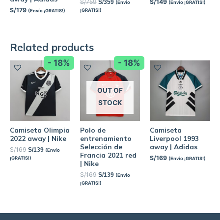
S/
759
S/
149
S/
359
(Envío
(Envío ¡GRATIS!)
S/
179
¡GRATIS!)
(Envío ¡GRATIS!)
Related products
- 18%
- 18%
OUT OF
STOCK
Camiseta Olimpia
Polo de
Camiseta
2022 away | Nike
entrenamiento
Liverpool 1993
Selección de
away | Adidas
S/
169
S/
139
(Envío
Francia 2021 red
S/
169
¡GRATIS!)
(Envío ¡GRATIS!)
| Nike
S/
169
S/
139
(Envío
¡GRATIS!)