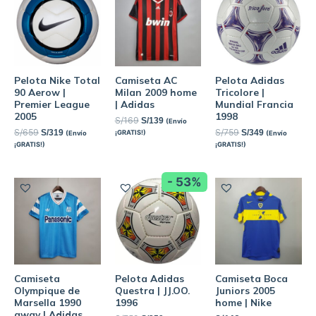
Pelota Nike Total
Camiseta AC
Pelota Adidas
90 Aerow |
Milan 2009 home
Tricolore |
Premier League
| Adidas
Mundial Francia
2005
1998
S/
169
S/
139
(Envío
S/
659
S/
759
S/
319
S/
349
¡GRATIS!)
(Envío
(Envío
¡GRATIS!)
¡GRATIS!)
- 53%
Camiseta
Pelota Adidas
Camiseta Boca
Olympique de
Questra | JJ.OO.
Juniors 2005
Marsella 1990
1996
home | Nike
away | Adidas