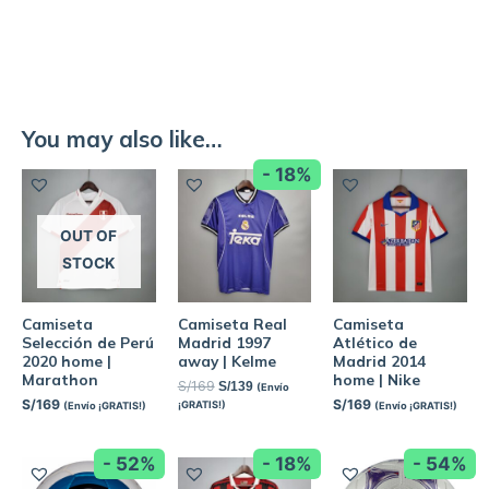
You may also like…
- 18%
OUT OF
STOCK
Camiseta
Camiseta Real
Camiseta
Selección de Perú
Madrid 1997
Atlético de
2020 home |
away | Kelme
Madrid 2014
Marathon
home | Nike
S/
169
S/
139
(Envío
S/
169
S/
169
¡GRATIS!)
(Envío ¡GRATIS!)
(Envío ¡GRATIS!)
- 52%
- 18%
- 54%