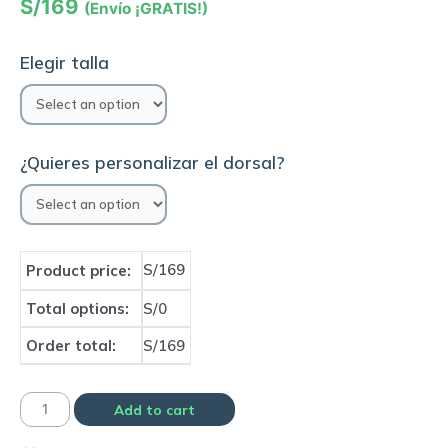
S/
169
(Envío ¡GRATIS!)
Elegir talla
¿Quieres personalizar el dorsal?
S/169
Product price:
Total options:
S/0
Order total:
S/169
Camiseta
Add to cart
Selección