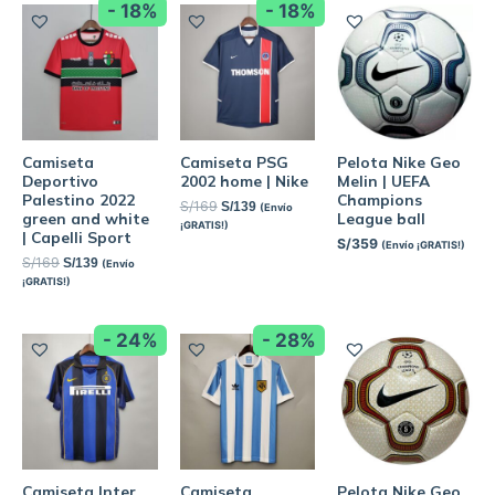
- 18%
- 18%
Camiseta
Camiseta PSG
Pelota Nike Geo
Deportivo
2002 home | Nike
Melin | UEFA
Palestino 2022
Champions
S/
169
S/
139
(Envío
green and white
League ball
¡GRATIS!)
| Capelli Sport
S/
359
(Envío ¡GRATIS!)
S/
169
S/
139
(Envío
¡GRATIS!)
- 24%
- 28%
Camiseta Inter
Camiseta
Pelota Nike Geo