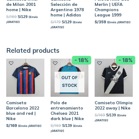
de Milan 2001
Selección de
Merlin | UEFA
home | Nike
Argentina 1978
Champions
home | Adidas
League 1999
S/
169
S/
129
(Envío
S/
179
S/
359
S/
129
¡GRATIS!)
(Envío
(Envío ¡GRATIS!)
¡GRATIS!)
Related products
- 18%
- 18%
OUT OF
STOCK
Camiseta
Polo de
Camiseta Olimpia
Barcelona 2022
entrenamiento
2022 away | Nike
blue and red |
Chelsea 2021
S/
169
S/
139
(Envío
Nike
dark blue | Nike
¡GRATIS!)
S/
169
S/
169
S/
139
(Envío ¡GRATIS!)
(Envío
¡GRATIS!)