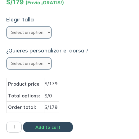
S/
179
(Envío ¡GRATIS!)
Elegir talla
¿Quieres personalizar el dorsal?
S/179
Product price:
Total options:
S/0
Order total:
S/179
Camiseta
Add to cart
Olympique