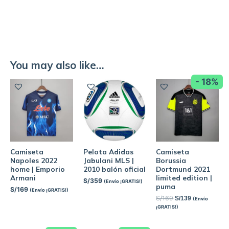
You may also like…
- 18%
Camiseta
Pelota Adidas
Camiseta
Napoles 2022
Jabulani MLS |
Borussia
home | Emporio
2010 balón oficial
Dortmund 2021
Armani
limited edition |
S/
359
(Envío ¡GRATIS!)
puma
S/
169
(Envío ¡GRATIS!)
S/
169
S/
139
(Envío
¡GRATIS!)