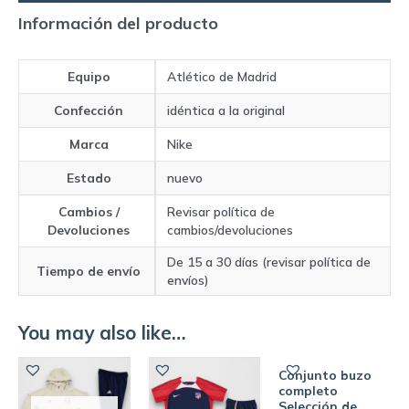
Short
Información del producto
+
Polo
Equipo
Atlético de Madrid
)
Atlético
Confección
idéntica a la original
de
Marca
Nike
Madrid
|
Estado
nuevo
Nike
Cambios /
Revisar política de
quantity
Devoluciones
cambios/devoluciones
De 15 a 30 días (revisar política de
Tiempo de envío
envíos)
You may also like…
Conjunto buzo
completo
Selección de