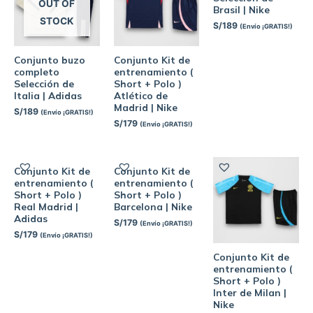
OUT OF
Brasil | Nike
STOCK
S/
189
(Envío ¡GRATIS!)
Conjunto buzo
Conjunto Kit de
completo
entrenamiento (
Selección de
Short + Polo )
Italia | Adidas
Atlético de
Madrid | Nike
S/
189
(Envío ¡GRATIS!)
S/
179
(Envío ¡GRATIS!)
Conjunto Kit de
Conjunto Kit de
entrenamiento (
entrenamiento (
Short + Polo )
Short + Polo )
Real Madrid |
Barcelona | Nike
Adidas
S/
179
(Envío ¡GRATIS!)
S/
179
(Envío ¡GRATIS!)
Conjunto Kit de
entrenamiento (
Short + Polo )
Inter de Milan |
Nike