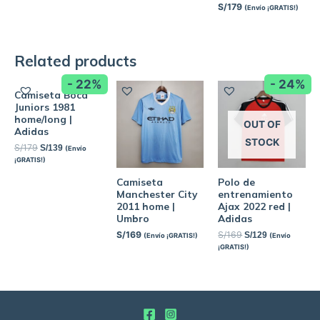
S/
179
(Envío ¡GRATIS!)
Related products
- 22%
- 24%
Camiseta Boca
Juniors 1981
home/long |
OUT OF
Adidas
STOCK
S/
179
S/
139
(Envío
¡GRATIS!)
Camiseta
Polo de
Manchester City
entrenamiento
2011 home |
Ajax 2022 red |
Umbro
Adidas
S/
169
S/
169
S/
129
(Envío ¡GRATIS!)
(Envío
¡GRATIS!)