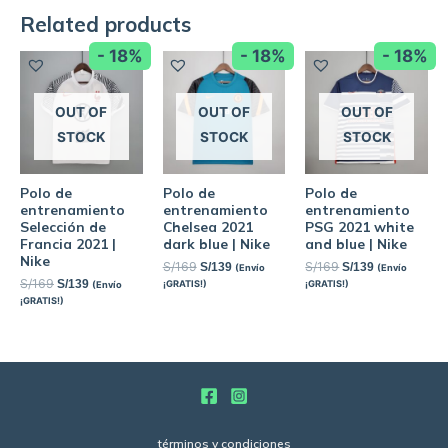
Related products
- 18%
- 18%
- 18%
OUT OF
OUT OF
OUT OF
STOCK
STOCK
STOCK
Polo de
Polo de
Polo de
entrenamiento
entrenamiento
entrenamiento
Selección de
Chelsea 2021
PSG 2021 white
Francia 2021 |
dark blue | Nike
and blue | Nike
Nike
S/
169
S/
169
S/
139
S/
139
(Envío
(Envío
S/
169
S/
139
¡GRATIS!)
¡GRATIS!)
(Envío
¡GRATIS!)
términos y condiciones