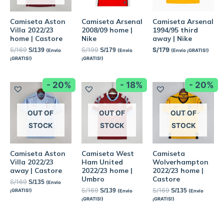
Camiseta Aston
Camiseta Arsenal
Camiseta Arsenal
Villa 2022/23
2008/09 home |
1994/95 third
home | Castore
Nike
away | Nike
S/
169
S/
199
S/
179
S/
139
S/
179
(Envío
(Envío
(Envío ¡GRATIS!)
¡GRATIS!)
¡GRATIS!)
- 20%
- 18%
- 20%
OUT OF
OUT OF
OUT OF
STOCK
STOCK
STOCK
Camiseta Aston
Camiseta West
Camiseta
Villa 2022/23
Ham United
Wolverhampton
away | Castore
2022/23 home |
2022/23 home |
Umbro
Castore
S/
169
S/
135
(Envío
S/
169
S/
169
S/
139
S/
135
¡GRATIS!)
(Envío
(Envío
¡GRATIS!)
¡GRATIS!)