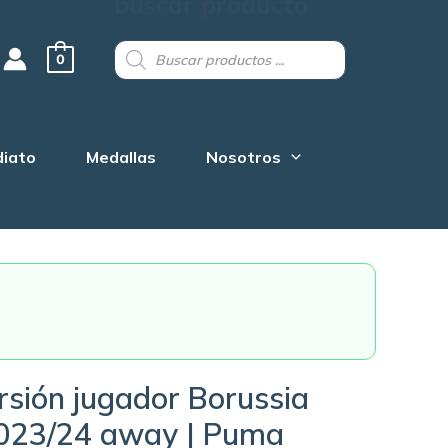
buscar producto
Products
search
0
diato
Medallas
Nosotros
rsión jugador Borussia
023/24 away | Puma