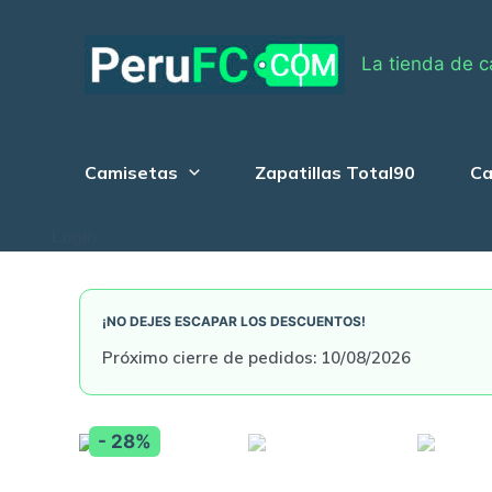
Skip
to
La tienda de c
content
Camisetas
Zapatillas Total90
Ca
Login
¡NO DEJES ESCAPAR LOS DESCUENTOS!
Próximo cierre de pedidos: 10/08/2026
- 28%