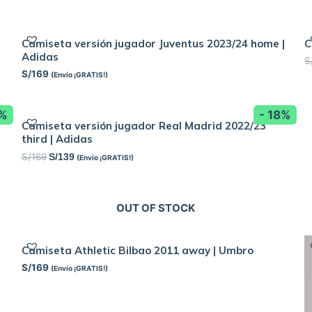
Camiseta versión jugador Juventus 2023/24 home |
C
Adidas
S
S/
169
(Envío ¡GRATIS!)
8%
- 18%
Camiseta versión jugador Real Madrid 2022/23
third | Adidas
S/
169
S/
139
(Envío ¡GRATIS!)
OUT OF STOCK
Camiseta Athletic Bilbao 2011 away | Umbro
S/
169
(Envío ¡GRATIS!)