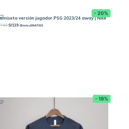
- 20%
amiseta versión jugador PSG 2023/24 away | Nike
/
149
S/
119
(Envío ¡GRATIS!)
- 18%