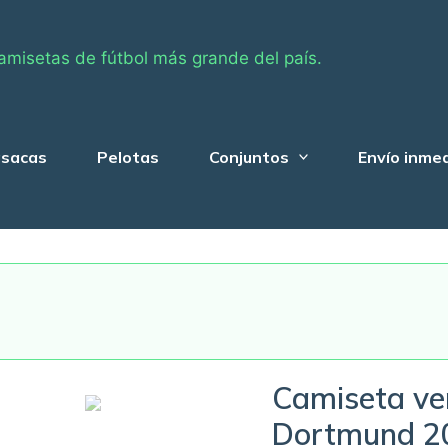
amisetas de fútbol más grande del país.
sacas
Pelotas
Conjuntos
Envío inme
Camiseta ve
Dortmund 2