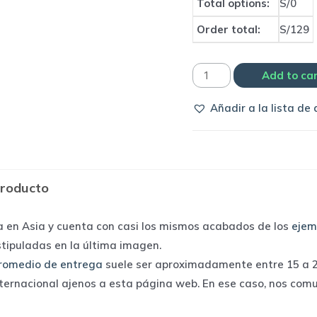
Total options:
S/0
Order total:
S/129
Camiseta
Add to ca
versión
Añadir a la lista de
jugador
Borussia
Dortmund
2023/24
producto
away
|
a en Asia y cuenta con casi los mismos acabados de los
ejem
Puma
stipuladas en la última imagen.
quantity
romedio de entrega
suele ser aproximadamente entre 15 a 25
nternacional ajenos a esta página web. En ese caso, nos com