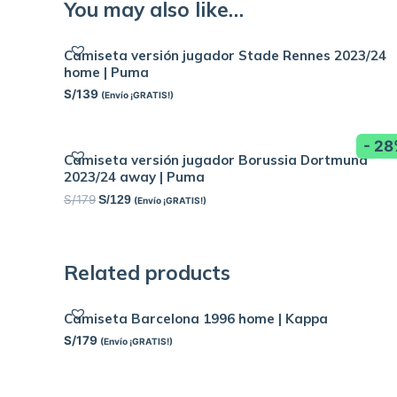
You may also like…
Camiseta versión jugador Stade Rennes 2023/24
home | Puma
S/
139
(Envío ¡GRATIS!)
- 2
Camiseta versión jugador Borussia Dortmund
2023/24 away | Puma
S/
179
S/
129
(Envío ¡GRATIS!)
Related products
Camiseta Barcelona 1996 home | Kappa
S/
179
(Envío ¡GRATIS!)