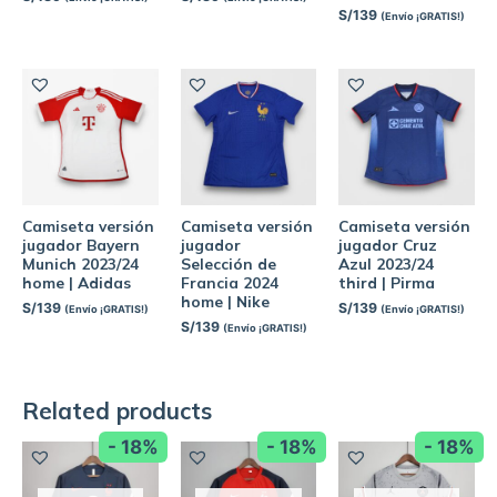
S/
139
(Envío ¡GRATIS!)
Camiseta versión
Camiseta versión
Camiseta versión
jugador Bayern
jugador
jugador Cruz
Munich 2023/24
Selección de
Azul 2023/24
home | Adidas
Francia 2024
third | Pirma
home | Nike
S/
139
S/
139
(Envío ¡GRATIS!)
(Envío ¡GRATIS!)
S/
139
(Envío ¡GRATIS!)
Related products
- 18%
- 18%
- 18%