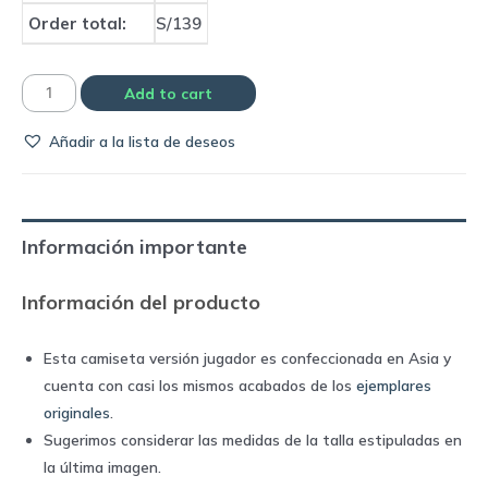
Order total:
S/139
Camiseta
Add to cart
versión
Añadir a la lista de deseos
jugador
Atlético
de
Madrid
Información importante
2022/23
Anniversary
Información del producto
Edition
|
Esta camiseta versión jugador es confeccionada en Asia y
Nike
cuenta con casi los mismos acabados de los
ejemplares
quantity
originales
.
Sugerimos considerar las medidas de la talla estipuladas en
la última imagen.