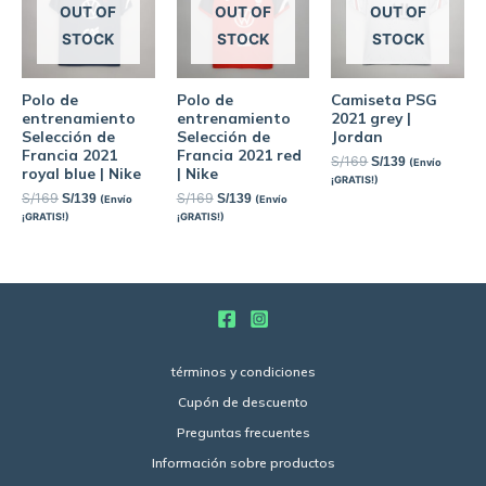
OUT OF
OUT OF
OUT OF
STOCK
STOCK
STOCK
Polo de
Polo de
Camiseta PSG
entrenamiento
entrenamiento
2021 grey |
Selección de
Selección de
Jordan
Francia 2021
Francia 2021 red
S/
169
S/
139
(Envío
royal blue | Nike
| Nike
¡GRATIS!)
S/
169
S/
169
S/
139
S/
139
(Envío
(Envío
¡GRATIS!)
¡GRATIS!)
términos y condiciones
Cupón de descuento
Preguntas frecuentes
Información sobre productos