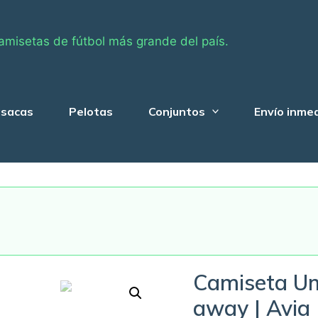
amisetas de fútbol más grande del país.
sacas
Pelotas
Conjuntos
Envío inme
Camiseta Un
away | Avia