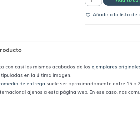
Camiseta
Add to ca
Universidad
Añadir a la lista de
de
Chile
1994
away
producto
|
Avia
ta con casi los mismos acabados de los
ejemplares originale
quantity
stipuladas en la última imagen.
romedio de entrega
suele ser aproximadamente entre 15 a 25
nternacional ajenos a esta página web. En ese caso, nos com