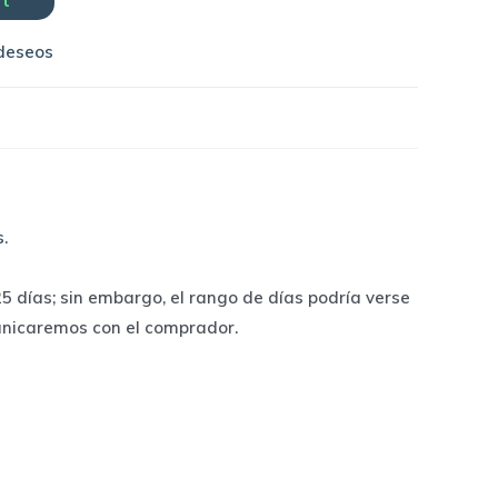
rt
 deseos
s
.
 días; sin embargo, el rango de días podría verse
unicaremos con el comprador.