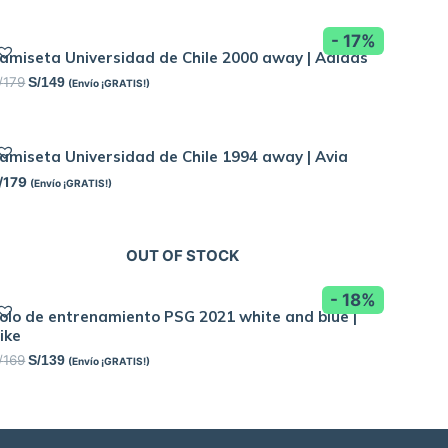
- 17%
amiseta Universidad de Chile 2000 away | Adidas
/
179
S/
149
(Envío ¡GRATIS!)
amiseta Universidad de Chile 1994 away | Avia
/
179
(Envío ¡GRATIS!)
OUT OF STOCK
- 18%
olo de entrenamiento PSG 2021 white and blue |
ike
/
169
S/
139
(Envío ¡GRATIS!)