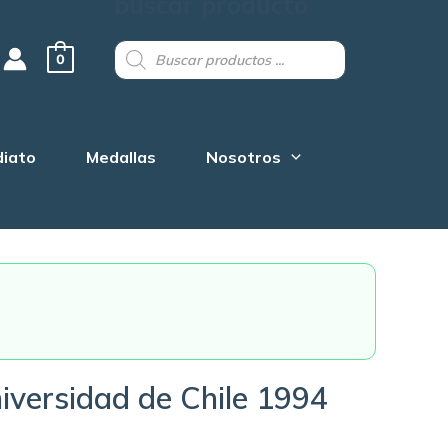
buscar producto
Products
search
0
diato
Medallas
Nosotros
iversidad de Chile 1994