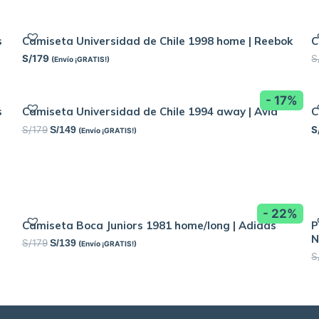
s
Camiseta Universidad de Chile 1998 home | Reebok
C
S/
179
S
(Envío ¡GRATIS!)
- 17%
s
Camiseta Universidad de Chile 1994 away | Avia
C
S/
179
S
S/
149
(Envío ¡GRATIS!)
- 22%
Camiseta Boca Juniors 1981 home/long | Adidas
P
N
S/
179
S/
139
(Envío ¡GRATIS!)
S