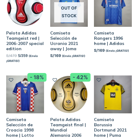
OUT OF
STOCK
Pelota Adidas
Camiseta
Camiseta
Teamgeist red |
Selección de
Rangers 1996
2006-2007 special
Ucrania 2021
home | Adidas
edition
away | Joma
S/
169
(Envío ¡GRATIS!)
S/
479
S/
169
S/
359
(Envío
(Envío ¡GRATIS!)
¡GRATIS!)
- 18%
- 42%
Camiseta
Pelota Adidas
Camiseta
Selección de
Teamgeist final |
Borussia
Croacia 1998
Mundial
Dortmund 2021
home | Lotto
Alemania 2006
home | Puma