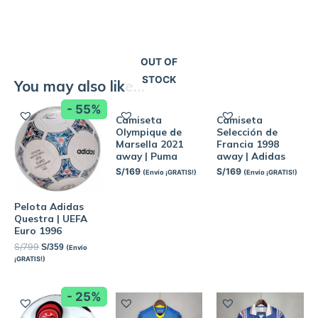
OUT OF
STOCK
You may also like…
- 55%
Camiseta
Camiseta
Olympique de
Selección de
Marsella 2021
Francia 1998
away | Puma
away | Adidas
S/
169
S/
169
(Envío ¡GRATIS!)
(Envío ¡GRATIS!)
Pelota Adidas
Questra | UEFA
Euro 1996
S/
799
S/
359
(Envío
¡GRATIS!)
- 25%