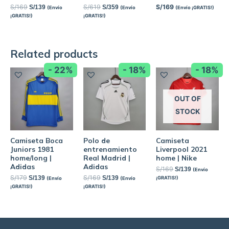
S/
169
S/
619
S/
169
S/
139
S/
359
(Envío
(Envío
(Envío ¡GRATIS!)
¡GRATIS!)
¡GRATIS!)
Related products
- 22%
- 18%
- 18%
OUT OF
STOCK
Camiseta Boca
Polo de
Camiseta
Juniors 1981
entrenamiento
Liverpool 2021
home/long |
Real Madrid |
home | Nike
Adidas
Adidas
S/
169
S/
139
(Envío
S/
179
S/
169
S/
139
S/
139
¡GRATIS!)
(Envío
(Envío
¡GRATIS!)
¡GRATIS!)