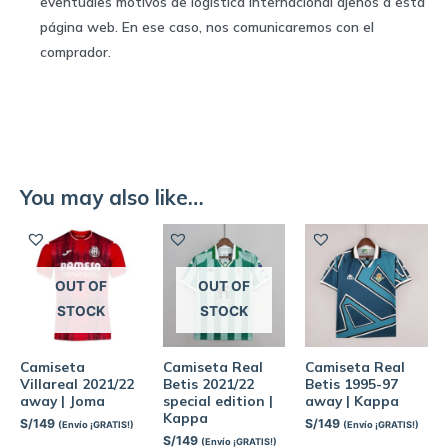
eventuales motivos de logística internacional ajenos a esta
página web. En ese caso, nos comunicaremos con el
comprador.
You may also like…
OUT OF
OUT OF
STOCK
STOCK
Camiseta
Camiseta Real
Camiseta Real
Villareal 2021/22
Betis 2021/22
Betis 1995-97
away | Joma
special edition |
away | Kappa
Kappa
S/
149
S/
149
(Envío ¡GRATIS!)
(Envío ¡GRATIS!)
S/
149
(Envío ¡GRATIS!)