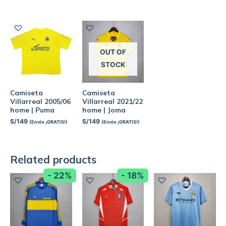
OUT OF
STOCK
Camiseta
Camiseta
Villarreal 2005/06
Villarreal 2021/22
home | Puma
home | Joma
S/
149
S/
149
(Envío ¡GRATIS!)
(Envío ¡GRATIS!)
Related products
- 22%
- 18%