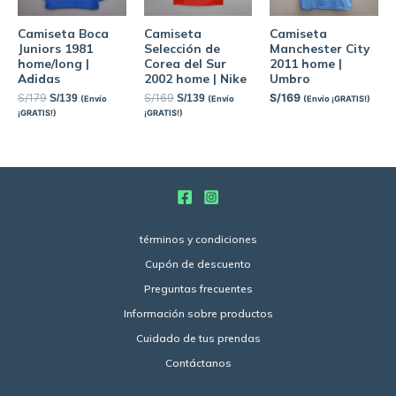
Camiseta Boca
Camiseta
Camiseta
Juniors 1981
Selección de
Manchester City
home/long |
Corea del Sur
2011 home |
Adidas
2002 home | Nike
Umbro
S/
179
S/
169
S/
169
S/
139
S/
139
(Envío
(Envío
(Envío ¡GRATIS!)
¡GRATIS!)
¡GRATIS!)
términos y condiciones
Cupón de descuento
Preguntas frecuentes
Información sobre productos
Cuidado de tus prendas
Contáctanos