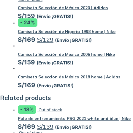
Camiseta Selección de México 2020 | Adidas
S/
159
(Envío ¡GRATIS!)
- 24%
Camiseta Selección de Nigeria 1998 home | Nike
S/
169
S/
129
(Envío ¡GRATIS!)
Camiseta Selección de México 2006 home | Nike
S/
159
(Envío ¡GRATIS!)
Camiseta Selección de México 2018 home | Adidas
S/
169
(Envío ¡GRATIS!)
Related products
- 18%
Out of stock
Polo de entrenamiento PSG 2021 white and blue | Nike
S/
169
S/
139
(Envío ¡GRATIS!)
Out of stock