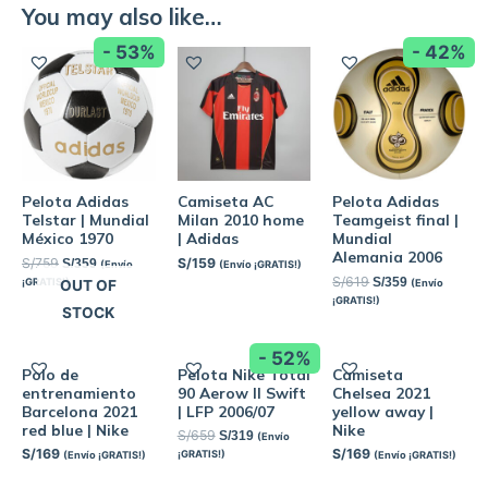
You may also like…
- 53%
- 42%
Pelota Adidas
Camiseta AC
Pelota Adidas
Telstar | Mundial
Milan 2010 home
Teamgeist final |
México 1970
| Adidas
Mundial
Alemania 2006
S/
759
S/
159
S/
359
(Envío
(Envío ¡GRATIS!)
S/
619
S/
359
¡GRATIS!)
(Envío
OUT OF
¡GRATIS!)
STOCK
- 52%
Polo de
Pelota Nike Total
Camiseta
entrenamiento
90 Aerow II Swift
Chelsea 2021
Barcelona 2021
| LFP 2006/07
yellow away |
red blue | Nike
Nike
S/
659
S/
319
(Envío
S/
169
S/
169
¡GRATIS!)
(Envío ¡GRATIS!)
(Envío ¡GRATIS!)