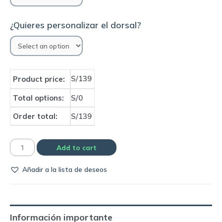
¿Quieres personalizar el dorsal?
S/139
Product price:
Total options:
S/0
Order total:
S/139
Camiseta
Add to cart
Selección
Añadir a la lista de deseos
de
Irlanda
1994
home
Información importante
|