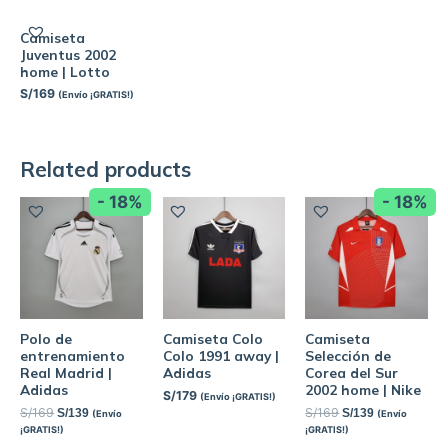
Camiseta
Juventus 2002
home | Lotto
S/
169
(Envío ¡GRATIS!)
Related products
- 18%
- 18%
Polo de
Camiseta Colo
Camiseta
entrenamiento
Colo 1991 away |
Selección de
Real Madrid |
Adidas
Corea del Sur
Adidas
2002 home | Nike
S/
179
(Envío ¡GRATIS!)
S/
169
S/
169
S/
139
S/
139
(Envío
(Envío
¡GRATIS!)
¡GRATIS!)