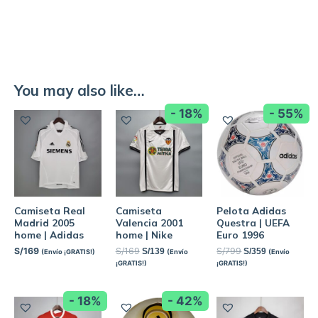
You may also like…
- 18%
- 55%
Camiseta Real
Camiseta
Pelota Adidas
Madrid 2005
Valencia 2001
Questra | UEFA
home | Adidas
home | Nike
Euro 1996
S/
169
S/
169
S/
799
S/
139
S/
359
(Envío ¡GRATIS!)
(Envío
(Envío
¡GRATIS!)
¡GRATIS!)
- 18%
- 42%