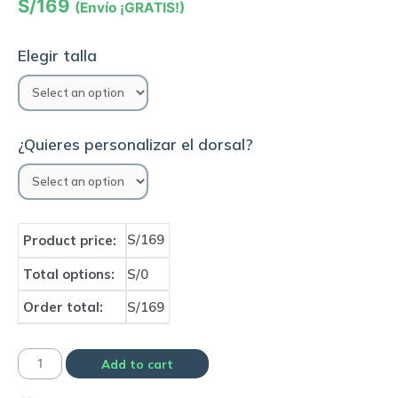
S/
169
(Envío ¡GRATIS!)
Elegir talla
¿Quieres personalizar el dorsal?
S/169
Product price:
Total options:
S/0
Order total:
S/169
Camiseta
Add to cart
Selección