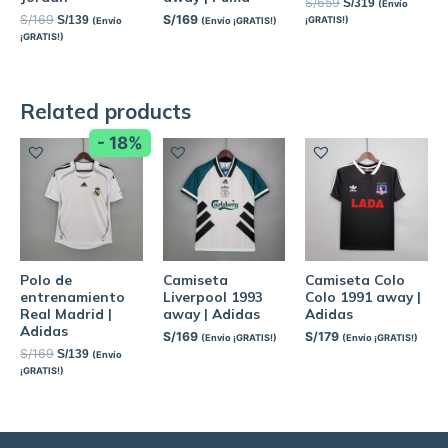
S/
659
S/
319
(Envío
S/
169
S/
169
S/
139
¡GRATIS!)
(Envío
(Envío ¡GRATIS!)
¡GRATIS!)
Related products
- 18%
Polo de
Camiseta
Camiseta Colo
entrenamiento
Liverpool 1993
Colo 1991 away |
Real Madrid |
away | Adidas
Adidas
Adidas
S/
169
S/
179
(Envío ¡GRATIS!)
(Envío ¡GRATIS!)
S/
169
S/
139
(Envío
¡GRATIS!)