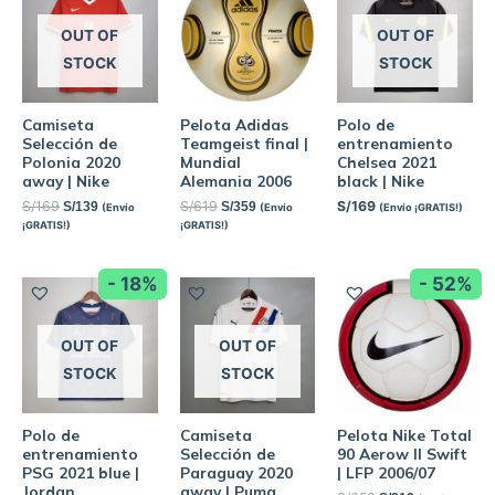
OUT OF
OUT OF
STOCK
STOCK
Camiseta
Pelota Adidas
Polo de
Selección de
Teamgeist final |
entrenamiento
Polonia 2020
Mundial
Chelsea 2021
away | Nike
Alemania 2006
black | Nike
S/
169
S/
619
S/
169
S/
139
S/
359
(Envío
(Envío
(Envío ¡GRATIS!)
¡GRATIS!)
¡GRATIS!)
- 18%
- 52%
OUT OF
OUT OF
STOCK
STOCK
Polo de
Camiseta
Pelota Nike Total
entrenamiento
Selección de
90 Aerow II Swift
PSG 2021 blue |
Paraguay 2020
| LFP 2006/07
Jordan
away | Puma