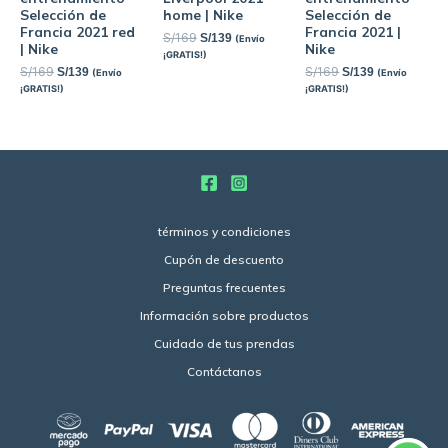
Selección de
home | Nike
Selección de
Francia 2021 red
Francia 2021 |
S/
169
S/
139
(Envío
| Nike
Nike
¡GRATIS!)
S/
169
S/
169
S/
139
S/
139
(Envío
(Envío
¡GRATIS!)
¡GRATIS!)
términos y condiciones
Cupón de descuento
Preguntas frecuentes
Información sobre productos
Cuidado de tus prendas
Contáctanos