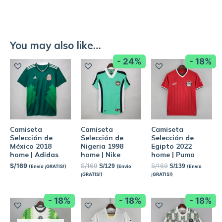
You may also like…
- 24%
- 18%
Camiseta
Camiseta
Camiseta
Selección de
Selección de
Selección de
México 2018
Nigeria 1998
Egipto 2022
home | Adidas
home | Nike
home | Puma
S/
169
S/
169
S/
169
S/
129
S/
139
(Envío ¡GRATIS!)
(Envío
(Envío
¡GRATIS!)
¡GRATIS!)
- 18%
- 18%
- 18%