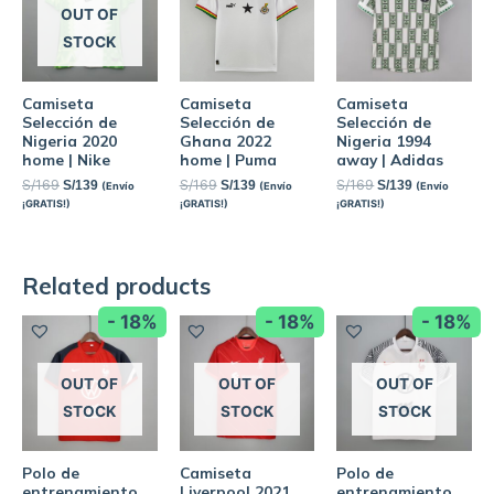
OUT OF
STOCK
Camiseta
Camiseta
Camiseta
Selección de
Selección de
Selección de
Nigeria 2020
Ghana 2022
Nigeria 1994
home | Nike
home | Puma
away | Adidas
S/
169
S/
169
S/
169
S/
139
S/
139
S/
139
(Envío
(Envío
(Envío
¡GRATIS!)
¡GRATIS!)
¡GRATIS!)
Related products
- 18%
- 18%
- 18%
OUT OF
OUT OF
OUT OF
STOCK
STOCK
STOCK
Polo de
Camiseta
Polo de
entrenamiento
Liverpool 2021
entrenamiento