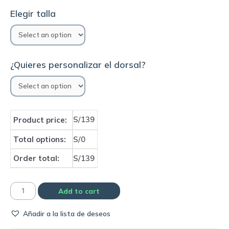
Elegir talla
¿Quieres personalizar el dorsal?
S/139
Product price:
Total options:
S/0
Order total:
S/139
Camiseta
Add to cart
Selección
Añadir a la lista de deseos
de
Ghana