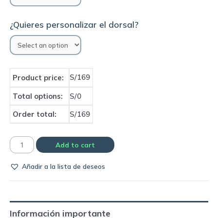
¿Quieres personalizar el dorsal?
S/169
Product price:
Total options:
S/0
Order total:
S/169
Camiseta
Add to cart
Selección
Añadir a la lista de deseos
de
España
2012
home
Información importante
|