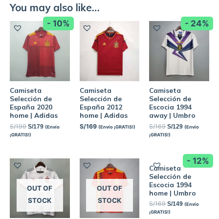
You may also like…
- 10%
- 24%
Camiseta
Camiseta
Camiseta
Selección de
Selección de
Selección de
España 2020
España 2012
Escocia 1994
home | Adidas
home | Adidas
away | Umbro
S/
199
S/
169
S/
169
S/
179
S/
129
(Envío
(Envío ¡GRATIS!)
(Envío
¡GRATIS!)
¡GRATIS!)
- 12%
Camiseta
Selección de
Escocia 1994
OUT OF
OUT OF
home | Umbro
STOCK
STOCK
S/
169
S/
149
(Envío
¡GRATIS!)