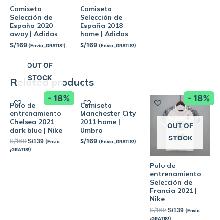
Camiseta
Camiseta
Selección de
Selección de
España 2020
España 2018
away | Adidas
home | Adidas
S/
169
S/
169
(Envío ¡GRATIS!)
(Envío ¡GRATIS!)
OUT OF
STOCK
Related products
- 18%
- 18%
Polo de
Camiseta
entrenamiento
Manchester City
Chelsea 2021
2011 home |
OUT OF
dark blue | Nike
Umbro
STOCK
S/
169
S/
169
S/
139
(Envío
(Envío ¡GRATIS!)
¡GRATIS!)
Polo de
entrenamiento
Selección de
Francia 2021 |
Nike
S/
169
S/
139
(Envío
¡GRATIS!)