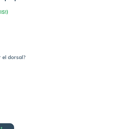
IS!)
 el dorsal?
rt