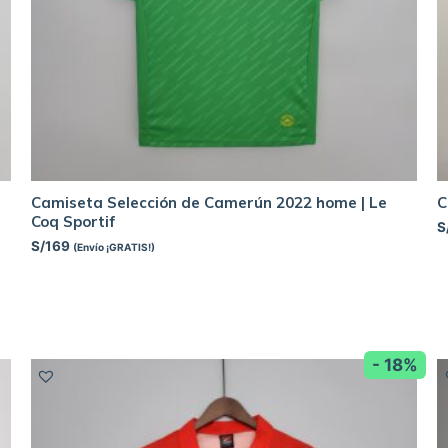
Camiseta Selección de Camerún 2022 home | Le
C
Coq Sportif
S
S/
169
(Envío ¡GRATIS!)
- 18%