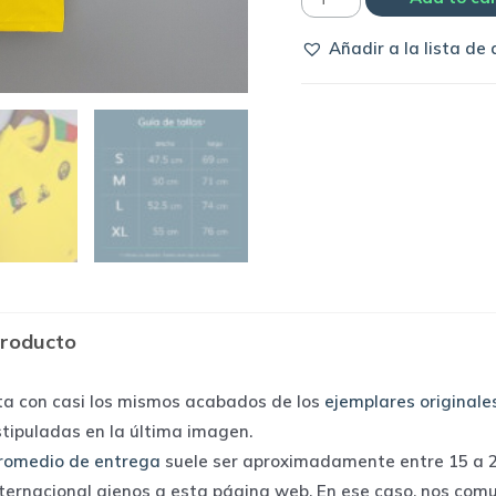
Selección
Añadir a la lista de
de
Camerún
2022
away
|
Le
Coq
Sportif
quantity
producto
ta con casi los mismos acabados de los
ejemplares originale
stipuladas en la última imagen.
romedio de entrega
suele ser aproximadamente entre 15 a 25
nternacional ajenos a esta página web. En ese caso, nos com