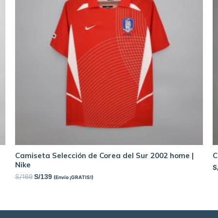
Camiseta Selección de Corea del Sur 2002 home |
C
Nike
S
S/
169
S/
139
(Envío ¡GRATIS!)