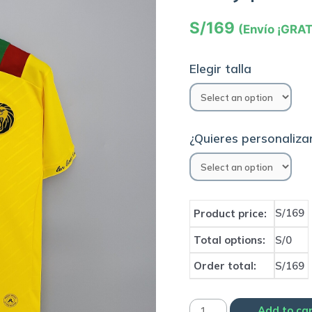
S/
169
(Envío ¡GRAT
Elegir talla
¿Quieres personalizar
S/169
Product price:
Total options:
S/0
Order total:
S/169
Camiseta
Add to ca