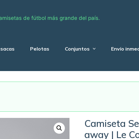
amisetas de fútbol más grande del país.
sacas
Pelotas
Conjuntos
Envío inme
Camiseta Se
away | Le Co