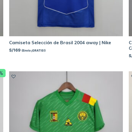
Camiseta Selección de Brasil 2004 away | Nike
C
C
S/
169
(Envío ¡GRATIS!)
S
8%