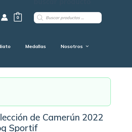
buscar producto
Products
search
0
diato
Medallas
Nosotros
lección de Camerún 2022
q Sportif