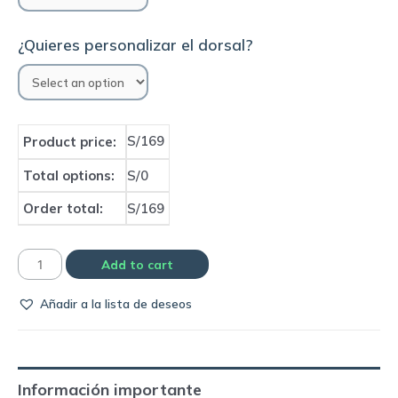
¿Quieres personalizar el dorsal?
S/169
Product price:
Total options:
S/0
Order total:
S/169
Camiseta
Add to cart
Selección
Añadir a la lista de deseos
de
Brasil
2004
away
Información importante
|