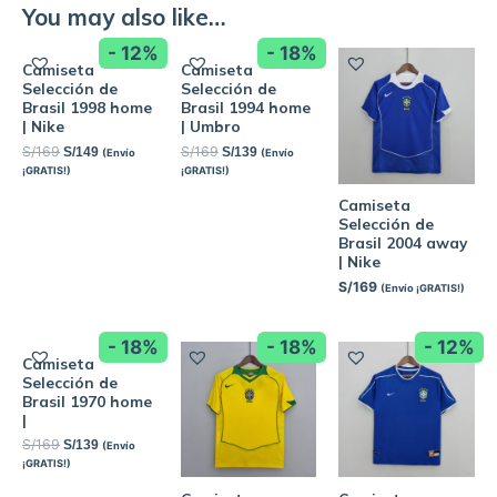
You may also like…
- 12%
- 18%
Camiseta
Camiseta
Selección de
Selección de
Brasil 1998 home
Brasil 1994 home
| Nike
| Umbro
S/
169
S/
169
S/
149
S/
139
(Envío
(Envío
¡GRATIS!)
¡GRATIS!)
Camiseta
Selección de
Brasil 2004 away
| Nike
S/
169
(Envío ¡GRATIS!)
- 18%
- 18%
- 12%
Camiseta
Selección de
Brasil 1970 home
|
S/
169
S/
139
(Envío
¡GRATIS!)