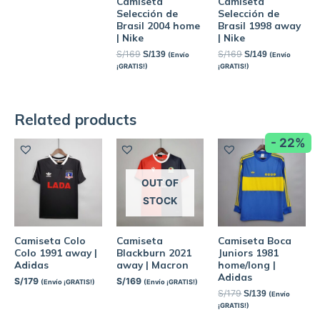
Camiseta
Camiseta
Selección de
Selección de
Brasil 2004 home
Brasil 1998 away
| Nike
| Nike
S/
169
S/
169
S/
139
S/
149
(Envío
(Envío
¡GRATIS!)
¡GRATIS!)
Related products
- 22%
OUT OF
STOCK
Camiseta Colo
Camiseta
Camiseta Boca
Colo 1991 away |
Blackburn 2021
Juniors 1981
Adidas
away | Macron
home/long |
Adidas
S/
179
S/
169
(Envío ¡GRATIS!)
(Envío ¡GRATIS!)
S/
179
S/
139
(Envío
¡GRATIS!)