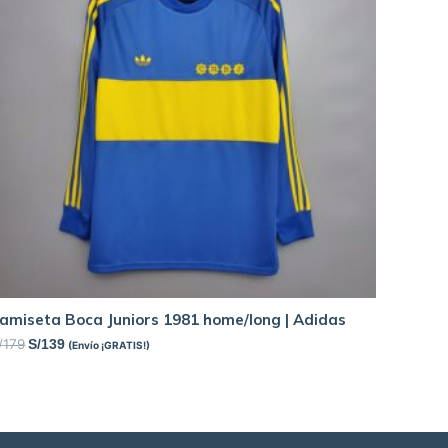
amiseta Boca Juniors 1981 home/long | Adidas
/
179
S/
139
(Envío ¡GRATIS!)