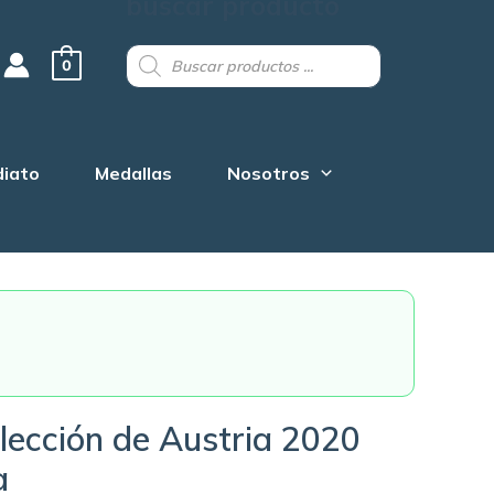
buscar producto
Products
search
0
diato
Medallas
Nosotros
lección de Austria 2020
a