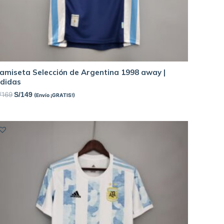
amiseta Selección de Argentina 1998 away |
didas
/
169
S/
149
(Envío ¡GRATIS!)