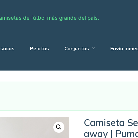
amisetas de fútbol más grande del país.
sacas
Pelotas
Conjuntos
Envío inme
Camiseta Se
away | Pum