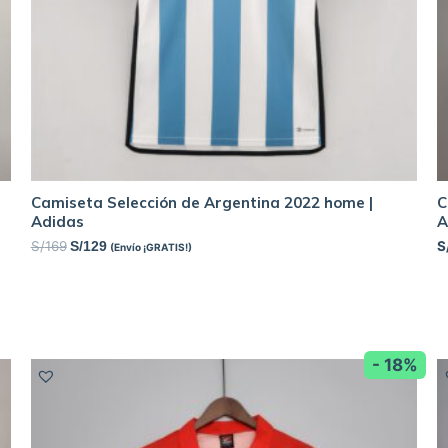
Camiseta Selección de Argentina 2022 home |
C
Adidas
A
S/
169
S
S/
129
(Envío ¡GRATIS!)
- 18%