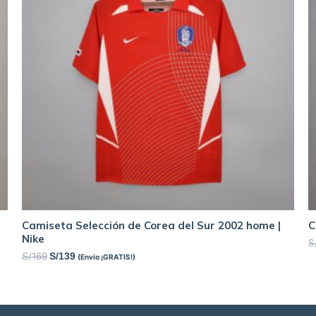
Camiseta Selección de Corea del Sur 2002 home |
C
Nike
S
S/
169
S/
139
(Envío ¡GRATIS!)