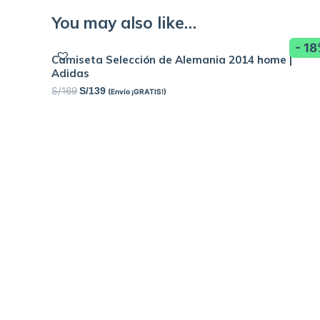
You may also like…
- 1
Camiseta Selección de Alemania 2014 home |
Adidas
S/
169
S/
139
(Envío ¡GRATIS!)