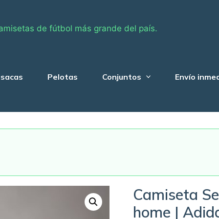
amisetas de fútbol más grande del país.
sacas
Pelotas
Conjuntos
Envío inme
Camiseta Se
home | Adid