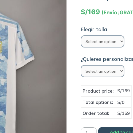
S/
169
(Envío ¡GRAT
Elegir talla
¿Quieres personalizar
S/169
Product price:
Total options:
S/0
Order total:
S/169
Camiseta
Add to ca