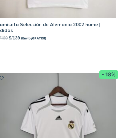
amiseta Selección de Alemania 2002 home |
didas
/
169
S/
139
(Envío ¡GRATIS!)
- 18%