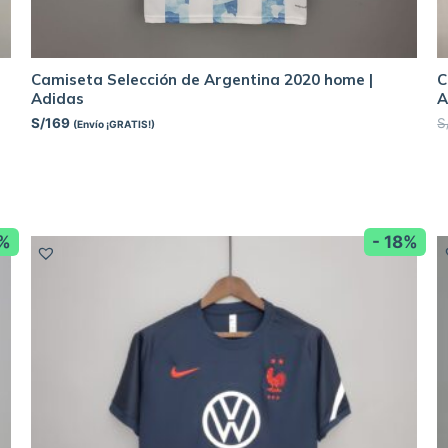
Camiseta Selección de Argentina 2020 home |
C
Adidas
A
S/
169
S
(Envío ¡GRATIS!)
8%
- 18%