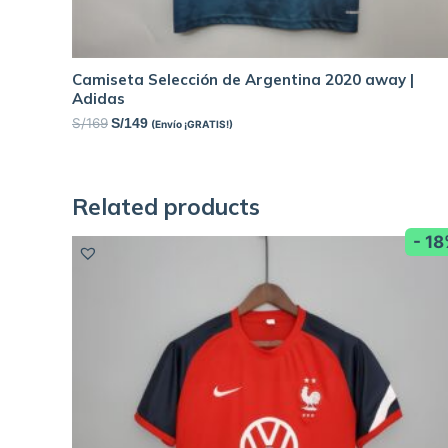
Camiseta Selección de Argentina 2020 away |
Adidas
S/
169
S/
149
(Envío ¡GRATIS!)
Related products
- 1