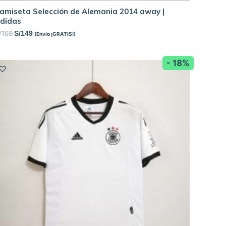
amiseta Selección de Alemania 2014 away |
didas
/
169
S/
149
(Envío ¡GRATIS!)
- 18%