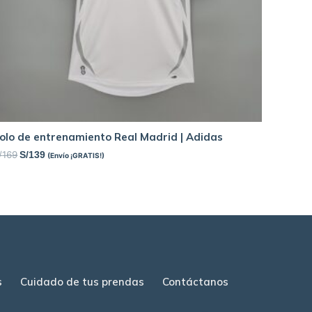
olo de entrenamiento Real Madrid | Adidas
/
169
S/
139
(Envío ¡GRATIS!)
s
Cuidado de tus prendas
Contáctanos