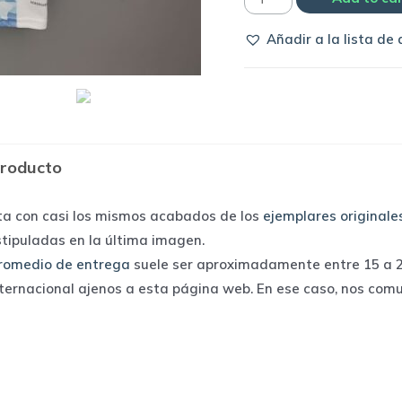
Selección
Añadir a la lista de
de
Argentina
2020
home
|
producto
Adidas
quantity
ta con casi los mismos acabados de los
ejemplares originale
stipuladas en la última imagen.
romedio de entrega
suele ser aproximadamente entre 15 a 25
nternacional ajenos a esta página web. En ese caso, nos com