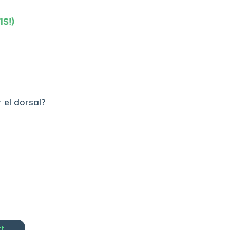
IS!)
 el dorsal?
rt