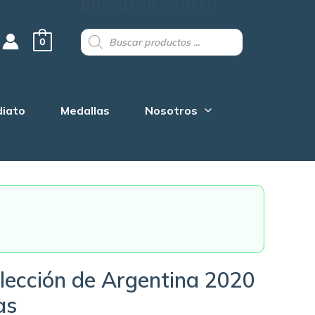
buscar producto
Products
search
0
diato
Medallas
Nosotros
lección de Argentina 2020
as