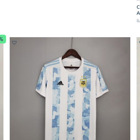
C
A
S
2%