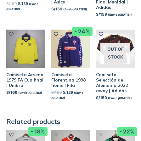
| Asics
Final Munidal |
S/
169
S/
139
(Envío
Adidas
S/
159
¡GRATIS!)
(Envío ¡GRATIS!)
S/
159
(Envío ¡GRATIS!)
- 24%
OUT OF
STOCK
Camiseta Arsenal
Camiseta
Camiseta
1979 FA Cup final
Fiorentina 1998
Selección de
| Umbro
home | Fila
Alemania 2022
away | Adidas
S/
169
S/
169
S/
129
(Envío ¡GRATIS!)
(Envío
S/
159
¡GRATIS!)
(Envío ¡GRATIS!)
Related products
- 18%
- 22%