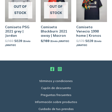
OUT OF
OUT OF
STOCK
STOCK
Camiseta PSG
Camiseta
Camiseta
2021 grey |
Blackburn 2021
Venecia 1998
Jordan
away | Macron
home | Kronos
S/
169
S/
169
S/
179
S/
139
S/
139
(Envío
(Envío ¡GRATIS!)
(Envío
¡GRATIS!)
¡GRATIS!)
términos y condiciones
Cupón de descuento
Preguntas frecuentes
Información sobre productos
Cuidado de tus prendas