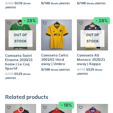
S/
169
S/
149
S/
149
S/
139
(Envío
(Envío ¡GRATIS!)
(Envío ¡GRATIS!)
¡GRATIS!)
- 28%
- 28%
OUT OF
OUT OF
STOCK
STOCK
Camiseta Celtic
Camiseta AS
Camiseta Saint
2001/02 third
Monaco 2020/21
Etienne 2020/21
away | Umbro
away | Kappa
home | Le Coq
Sportif
S/
149
S/
179
S/
129
(Envío ¡GRATIS!)
(Envío
S/
179
S/
129
¡GRATIS!)
(Envío
¡GRATIS!)
Related products
- 18%