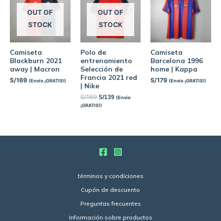
OUT OF
OUT OF
STOCK
STOCK
Camiseta
Polo de
Camiseta
Blackburn 2021
entrenamiento
Barcelona 1996
away | Macron
Selección de
home | Kappa
Francia 2021 red
S/
169
S/
179
(Envío ¡GRATIS!)
(Envío ¡GRATIS!)
| Nike
S/
169
S/
139
(Envío
¡GRATIS!)
términos y condiciones
Cupón de descuento
Preguntas frecuentes
Información sobre productos