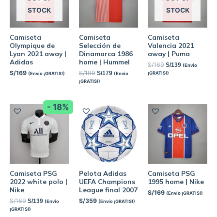
STOCK
STOCK
Camiseta
Camiseta
Camiseta
Olympique de
Selección de
Valencia 2021
Lyon 2021 away |
Dinamarca 1986
away | Puma
Adidas
home | Hummel
S/
169
S/
139
(Envío
S/
169
S/
199
S/
179
¡GRATIS!)
(Envío ¡GRATIS!)
(Envío
¡GRATIS!)
- 18%
Camiseta PSG
Pelota Adidas
Camiseta PSG
2022 white polo |
UEFA Champions
1995 home | Nike
Nike
League final 2007
S/
169
(Envío ¡GRATIS!)
S/
169
S/
359
S/
139
(Envío
(Envío ¡GRATIS!)
¡GRATIS!)