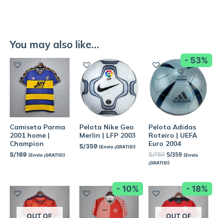
You may also like…
- 53%
Camiseta Parma
Pelota Nike Geo
Pelota Adidas
2001 home |
Merlin | LFP 2003
Roteiro | UEFA
Champion
Euro 2004
S/
359
(Envío ¡GRATIS!)
S/
169
S/
759
S/
359
(Envío ¡GRATIS!)
(Envío
¡GRATIS!)
- 10%
- 18%
OUT OF
OUT OF