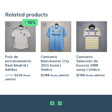
Related products
- 18%
Polo de
Camiseta
Camiseta
entrenamiento
Manchester City
Selección de
Real Madrid |
2011 home |
Escocia 1988
Adidas
Umbro
away | Umbro
S/
169
S/
169
S/
169
S/
139
(Envío
(Envío ¡GRATIS!)
(Envío ¡GRATIS!)
¡GRATIS!)