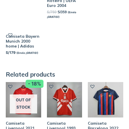
Roteiro | UEFA
Euro 2004
S/
759
S/
359
(Envío
¡GRATIS!)
Camiseta Bayern
Munich 2000
home | Adidas
S/
179
(Envío ¡GRATIS!)
Related products
- 18%
OUT OF
STOCK
Camiseta
Camiseta
Camiseta
Liverpool 2021
Liverpool 1993
Barcelona 2022