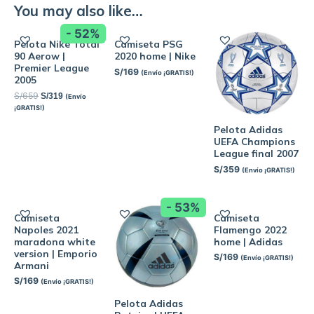
You may also like…
- 52%
Pelota Nike Total
Camiseta PSG
90 Aerow |
2020 home | Nike
Premier League
S/
169
(Envío ¡GRATIS!)
2005
S/
659
S/
319
(Envío
¡GRATIS!)
Pelota Adidas
UEFA Champions
League final 2007
S/
359
(Envío ¡GRATIS!)
- 53%
Camiseta
Camiseta
Napoles 2021
Flamengo 2022
maradona white
home | Adidas
version | Emporio
S/
169
(Envío ¡GRATIS!)
Armani
S/
169
(Envío ¡GRATIS!)
Pelota Adidas