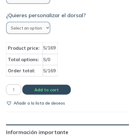
¿Quieres personalizar el dorsal?
S/169
Product price:
Total options:
S/0
Order total:
S/169
Camiseta
Add to cart
Real
Añadir a la lista de deseos
Madrid
2009
home
|
Información importante
Adidas