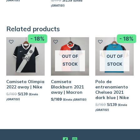
S/
179
S/
139
¡GRATIS!)
(Envío
¡GRATIS!)
Related products
- 18%
- 18%
OUT OF
OUT OF
STOCK
STOCK
Camiseta Olimpia
Camiseta
Polo de
2022 away | Nike
Blackburn 2021
entrenamiento
away | Macron
Chelsea 2021
S/
169
S/
139
(Envío
dark blue | Nike
S/
169
¡GRATIS!)
(Envío ¡GRATIS!)
S/
169
S/
139
(Envío
¡GRATIS!)