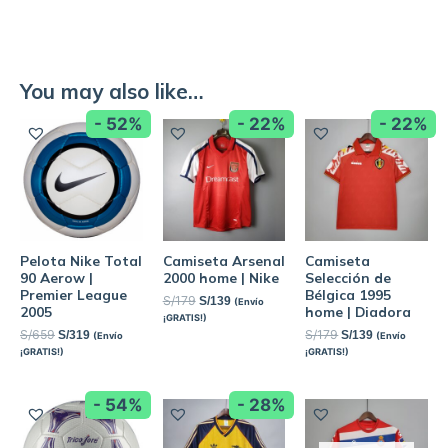
You may also like…
- 52%
- 22%
- 22%
Pelota Nike Total
Camiseta Arsenal
Camiseta
90 Aerow |
2000 home | Nike
Selección de
Premier League
Bélgica 1995
S/
179
S/
139
(Envío
2005
home | Diadora
¡GRATIS!)
S/
659
S/
179
S/
319
S/
139
(Envío
(Envío
¡GRATIS!)
¡GRATIS!)
- 54%
- 28%