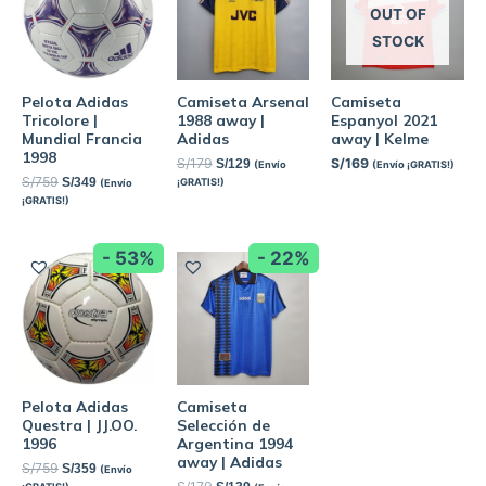
OUT OF
STOCK
Pelota Adidas
Camiseta Arsenal
Camiseta
Tricolore |
1988 away |
Espanyol 2021
Mundial Francia
Adidas
away | Kelme
1998
S/
179
S/
169
S/
129
(Envío
(Envío ¡GRATIS!)
S/
759
S/
349
¡GRATIS!)
(Envío
¡GRATIS!)
- 53%
- 22%
Pelota Adidas
Camiseta
Questra | JJ.OO.
Selección de
1996
Argentina 1994
away | Adidas
S/
759
S/
359
(Envío