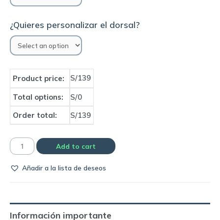
¿Quieres personalizar el dorsal?
S/139
Product price:
Total options:
S/0
Order total:
S/139
Camiseta
Add to cart
PSG
Añadir a la lista de deseos
2022
black
and
white
Información importante
limited