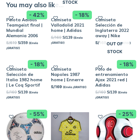
STOCK
You may also like…
- 42%
- 18%
Pelota Adidas
Camiseta
Camiseta
Teamgeist final |
Valladolid 2021
Selección de
Mundial
home | Adidas
Inglaterra 2022
Alemania 2006
away | Nike
S/
169
S/
139
(Envío
S/
619
S/
169
S/
359
¡GRATIS!)
(Envío
(Envío ¡GRATIS!)
OUT OF
¡GRATIS!)
STOCK
- 18%
- 18%
Camiseta
Camiseta
Polo de
Selección de
Napoles 1987
entrenamiento
Italia 1982 home
home | Ennerre
Ajax 2021 red |
| Le Coq Sportif
Adidas
S/
169
(Envío ¡GRATIS!)
S/
169
S/
169
S/
139
S/
139
(Envío
(Envío
¡GRATIS!)
¡GRATIS!)
- 55%
- 25%