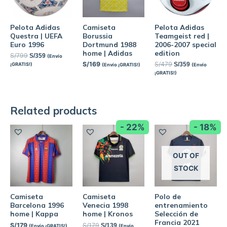
Pelota Adidas
Camiseta
Pelota Adidas
Questra | UEFA
Borussia
Teamgeist red |
Euro 1996
Dortmund 1988
2006-2007 special
home | Adidas
edition
S/
799
S/
359
(Envío
S/
169
S/
479
S/
359
¡GRATIS!)
(Envío ¡GRATIS!)
(Envío
¡GRATIS!)
Related products
- 22%
- 18%
OUT OF
STOCK
Camiseta
Camiseta
Polo de
Barcelona 1996
Venecia 1998
entrenamiento
home | Kappa
home | Kronos
Selección de
Francia 2021
S/
179
S/
179
S/
139
(Envío ¡GRATIS!)
(Envío