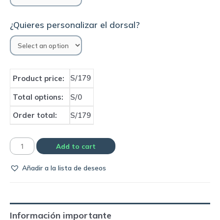
¿Quieres personalizar el dorsal?
S/179
Product price:
Total options:
S/0
Order total:
S/179
Camiseta
Add to cart
Olimpia
Añadir a la lista de deseos
2002
away
|
Topper
Información importante
quantity