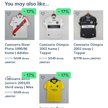
You may also like…
- 17%
- 17%
Camiseta River
Camiseta Olimpia
Camiseta Olimpia
Plate 1995/96
2002 home |
2002 away |
home | Adidas
Topper
Topper
S/
179
S/
179
S/
179
S/
149
S/
149
(Envío
(Envío
(Envío ¡GRATIS!)
¡GRATIS!)
¡GRATIS!)
- 17%
- 17%
Camiseta Boca
Juniors 2001/03
third away | Nike
S/
179
S/
149
(Envío
¡GRATIS!)