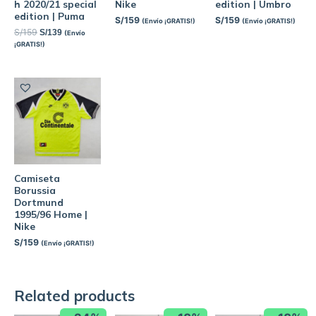
h 2020/21 special
Nike
edition | Umbro
edition | Puma
S/
159
S/
159
(Envío ¡GRATIS!)
(Envío ¡GRATIS!)
S/
159
S/
139
(Envío
¡GRATIS!)
Camiseta
Borussia
Dortmund
1995/96 Home |
Nike
S/
159
(Envío ¡GRATIS!)
Related products