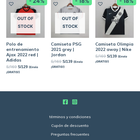
- 24%
- 18%
- 18%
OUT OF
OUT OF
STOCK
STOCK
Polo de
Camiseta PSG
Camiseta Olimpia
entrenamiento
2021 grey |
2022 away | Nike
Ajax 2022 red |
Jordan
S/
169
S/
139
(Envío
Adidas
S/
169
S/
139
¡GRATIS!)
(Envío
S/
169
S/
129
¡GRATIS!)
(Envío
¡GRATIS!)
términos y condiciones
Cupón de descuento
Preguntas frecuentes