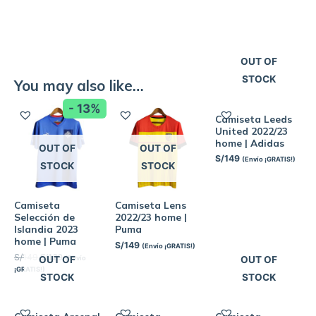
OUT OF
STOCK
You may also like…
- 13%
Camiseta Leeds
United 2022/23
home | Adidas
OUT OF
OUT OF
S/
149
(Envío ¡GRATIS!)
STOCK
STOCK
Camiseta
Camiseta Lens
Selección de
2022/23 home |
Islandia 2023
Puma
home | Puma
S/
149
(Envío ¡GRATIS!)
S/
149
S/
129
(Envío
OUT OF
OUT OF
¡GRATIS!)
STOCK
STOCK