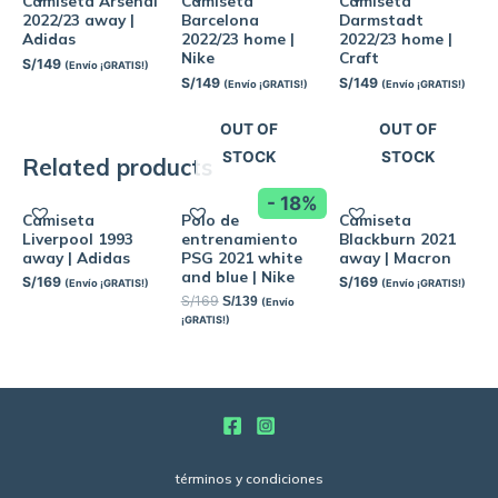
Camiseta Arsenal
Camiseta
Camiseta
2022/23 away |
Barcelona
Darmstadt
Adidas
2022/23 home |
2022/23 home |
Nike
Craft
S/
149
(Envío ¡GRATIS!)
S/
149
S/
149
(Envío ¡GRATIS!)
(Envío ¡GRATIS!)
OUT OF
OUT OF
STOCK
STOCK
Related products
- 18%
Camiseta
Polo de
Camiseta
Liverpool 1993
entrenamiento
Blackburn 2021
away | Adidas
PSG 2021 white
away | Macron
and blue | Nike
S/
169
S/
169
(Envío ¡GRATIS!)
(Envío ¡GRATIS!)
S/
169
S/
139
(Envío
¡GRATIS!)
términos y condiciones