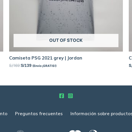
OUT OF STOCK
Camiseta PSG 2021 grey | Jordan
C
S/
169
S
S/
139
(Envío ¡GRATIS!)
nto
Preguntas frecuentes
Información sobre producto