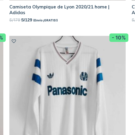
Camiseta Olympique de Lyon 2020/21 home |
C
Adidas
A
S/
179
S
S/
129
(Envío ¡GRATIS!)
6%
- 10%