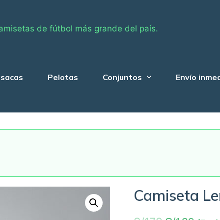
amisetas de fútbol más grande del país.
sacas
Pelotas
Conjuntos
Envío inme
Camiseta Le