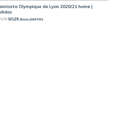
amiseta Olympique de Lyon 2020/21 home |
didas
/
179
S/
129
(Envío ¡GRATIS!)