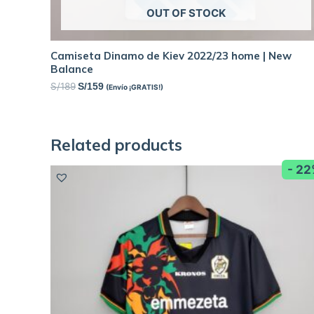
OUT OF STOCK
Camiseta Dinamo de Kiev 2022/23 home | New
Balance
S/
189
S/
159
(Envío ¡GRATIS!)
Related products
- 2