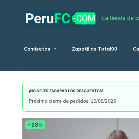
Skip
to
La tienda de c
content
Camisetas
Zapatillas Total90
Ca
Login
¡NO DEJES ESCAPAR LOS DESCUENTOS!
Próximo cierre de pedidos: 10/08/2026
- 28%