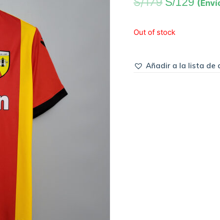
S/
179
S/
129
(Enví
Out of stock
Añadir a la lista de