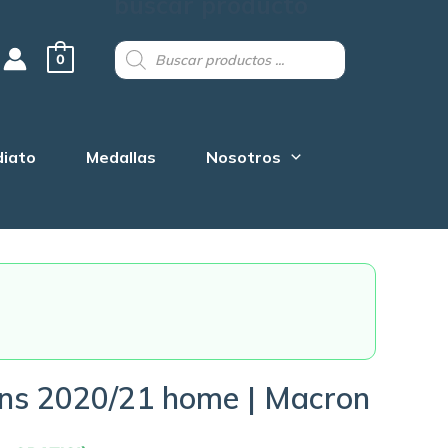
buscar producto
Products
search
0
diato
Medallas
Nosotros
ns 2020/21 home | Macron