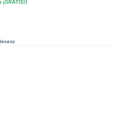
o ¡GRATIS!)
 deseos