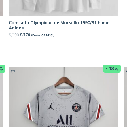
Camiseta Olympique de Marsella 1990/91 home |
Adidas
S/
199
S/
179
(Envío ¡GRATIS!)
2%
- 18%