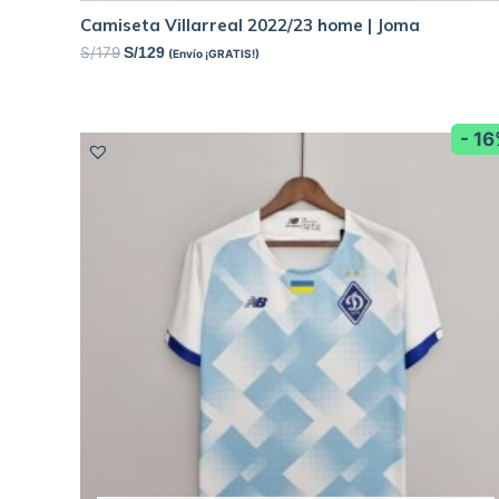
Camiseta Villarreal 2022/23 home | Joma
S/
179
S/
129
(Envío ¡GRATIS!)
- 1