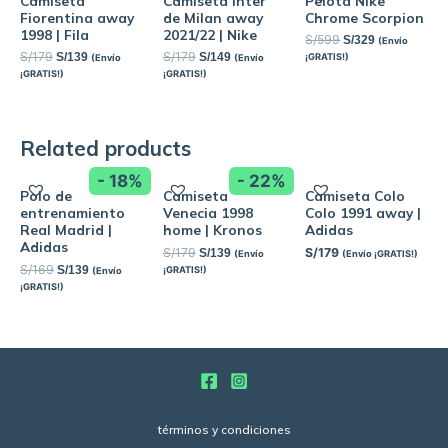
Camiseta
Camiseta Inter
Pelota Nike
Fiorentina away
de Milan away
Chrome Scorpion
1998 | Fila
2021/22 | Nike
S/
599
S/
329
(Envío
S/
179
S/
179
S/
139
S/
149
¡GRATIS!)
(Envío
(Envío
¡GRATIS!)
¡GRATIS!)
Related products
- 18%
- 22%
Polo de
Camiseta
Camiseta Colo
entrenamiento
Venecia 1998
Colo 1991 away |
Real Madrid |
home | Kronos
Adidas
Adidas
S/
179
S/
179
S/
139
(Envío
(Envío ¡GRATIS!)
S/
169
S/
139
¡GRATIS!)
(Envío
¡GRATIS!)
términos y condiciones