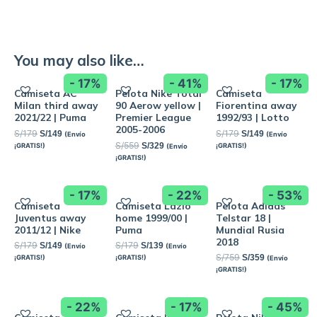
You may also like…
- 17%
- 41%
- 17%
Camiseta AC
Pelota Nike Total
Camiseta
Milan third away
90 Aerow yellow |
Fiorentina away
2021/22 | Puma
Premier League
1992/93 | Lotto
2005-2006
S/
179
S/
179
S/
149
S/
149
(Envío
(Envío
S/
559
S/
329
¡GRATIS!)
¡GRATIS!)
(Envío
¡GRATIS!)
- 17%
- 22%
- 53%
Camiseta
Camiseta Lazio
Pelota Adidas
Juventus away
home 1999/00 |
Telstar 18 |
2011/12 | Nike
Puma
Mundial Rusia
2018
S/
179
S/
179
S/
149
S/
139
(Envío
(Envío
S/
759
S/
359
¡GRATIS!)
¡GRATIS!)
(Envío
¡GRATIS!)
- 22%
- 17%
- 45%