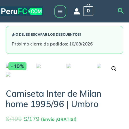
Skip
Sea
0
to
Main
content
Menu
¡NO DEJES ESCAPAR LOS DESCUENTOS!
Próximo cierre de pedidos: 10/08/2026
- 10%
Camiseta Inter de Milan
home 1995/96 | Umbro
S/
199
S/
179
(Envío ¡GRATIS!)