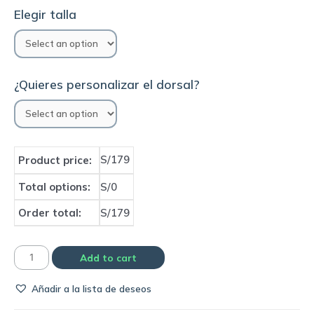
Elegir talla
¿Quieres personalizar el dorsal?
S/179
Product price:
Total options:
S/0
Order total:
S/179
Camiseta
Add to cart
Inter
Añadir a la lista de deseos
de
Milan