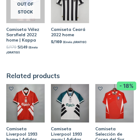
OUT OF
STOCK
Camiseta Vélez
Camiseta Ceará
Sarsfield 2022
2022 home
home | Kappa
S/
169
(Envío ¡GRATIS!)
S/
179
S/
149
(Envío
¡GRATIS!)
Related products
- 18%
Camiseta
Camiseta
Camiseta
Liverpool 1993
Liverpool 1993
Selección de
home | Adidas
away | Adidas
Corea del Sur