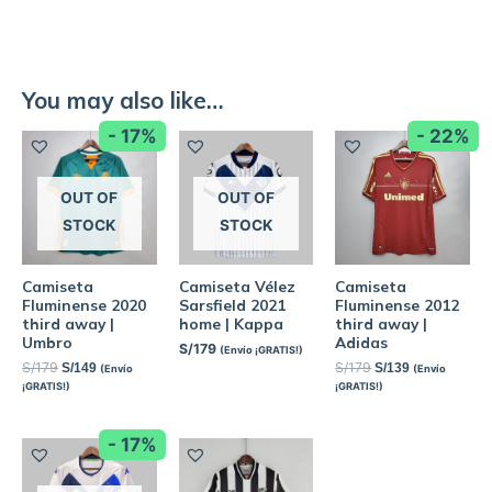
You may also like…
- 17%
- 22%
OUT OF
OUT OF
STOCK
STOCK
Camiseta
Camiseta Vélez
Camiseta
Fluminense 2020
Sarsfield 2021
Fluminense 2012
third away |
home | Kappa
third away |
Umbro
Adidas
S/
179
(Envío ¡GRATIS!)
S/
179
S/
179
S/
149
S/
139
(Envío
(Envío
¡GRATIS!)
¡GRATIS!)
- 17%