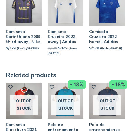
Camiseta
Camiseta
Camiseta
Corinthians 2009
Cruzeiro 2022
Cruzeiro 2022
third away | Nike
away | Adidas
home | Adidas
S/
179
S/
179
S/
179
S/
149
(Envío ¡GRATIS!)
(Envío
(Envío ¡GRATIS!)
¡GRATIS!)
Related products
- 18%
- 18%
OUT OF
OUT OF
OUT OF
STOCK
STOCK
STOCK
Camiseta
Polo de
Polo de
Blackburn 2021
entrenamiento
entrenamiento