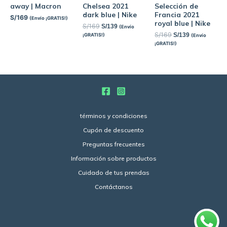
away | Macron
Chelsea 2021
Selección de
dark blue | Nike
Francia 2021
S/
169
(Envío ¡GRATIS!)
royal blue | Nike
S/
169
S/
139
(Envío
S/
169
S/
139
¡GRATIS!)
(Envío
¡GRATIS!)
términos y condiciones
Cupón de descuento
Preguntas frecuentes
Información sobre productos
Cuidado de tus prendas
Contáctanos