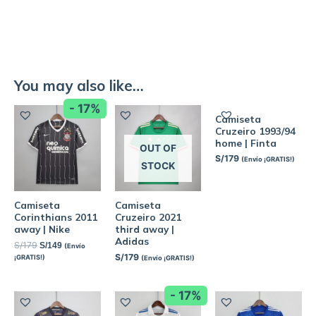
You may also like…
- 17%
Camiseta
Cruzeiro 1993/94
home | Finta
OUT OF
S/
179
(Envío ¡GRATIS!)
STOCK
Camiseta
Camiseta
Corinthians 2011
Cruzeiro 2021
away | Nike
third away |
Adidas
S/
179
S/
149
(Envío
S/
179
¡GRATIS!)
(Envío ¡GRATIS!)
- 17%