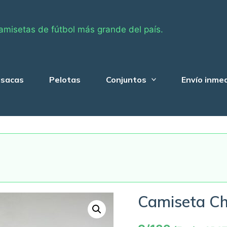
amisetas de fútbol más grande del país.
sacas
Pelotas
Conjuntos
Envío inme
Camiseta Ch