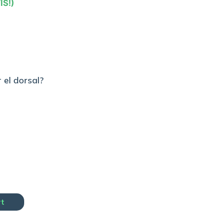
IS!)
 el dorsal?
rt