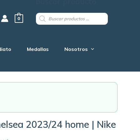
buscar producto
Products
search
0
diato
Medallas
Nosotros
elsea 2023/24 home | Nike