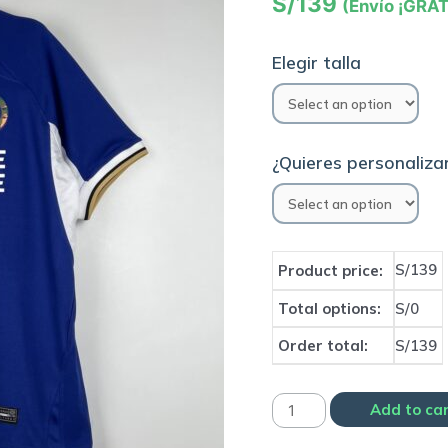
S/
139
(Envío ¡GRAT
Elegir talla
¿Quieres personalizar
S/139
Product price:
Total options:
S/0
Order total:
S/139
Camiseta
Add to ca
Chelsea