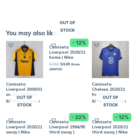
OUT OF
STOCK
You may also like…
- 12%
Camiseta
Liverpool 2020/21
home | Nike
S/
169
S/
149
(Envío
¡GRATIS!)
Camiseta
Camiseta
Liverpool 2000/01
Chelsea 2020/21
away | Reebok
home | Nike
OUT OF
OUT OF
S/
179
S/
169
(Envío ¡GRATIS!)
(Envío ¡GRATIS!)
STOCK
STOCK
- 22%
- 12%
Camiseta
Camiseta
Camiseta
Liverpool 2020/21
Liverpool 1994/95
Liverpool 2020/21
away | Nike
third away |
third away | Nike