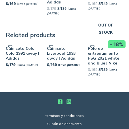
Adidas
S/
169
S/
169
S/
149
(Envío ¡GRATIS!)
(Envío
S/
179
S/
139
¡GRATIS!)
(Envío
¡GRATIS!)
OUT OF
STOCK
Related products
- 18%
Camiseta Colo
Camiseta
Polo de
Colo 1991 away |
Liverpool 1993
entrenamiento
Adidas
away | Adidas
PSG 2021 white
and blue | Nike
S/
179
S/
169
(Envío ¡GRATIS!)
(Envío ¡GRATIS!)
S/
169
S/
139
(Envío
¡GRATIS!)
términos y condiciones
Cupón de descuento