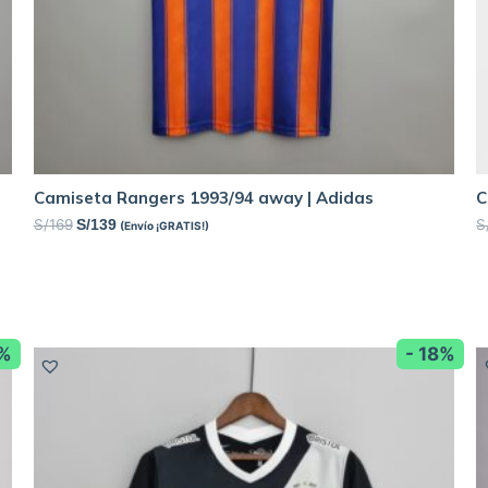
Camiseta Rangers 1993/94 away | Adidas
C
S/
169
S
S/
139
(Envío ¡GRATIS!)
2%
- 18%