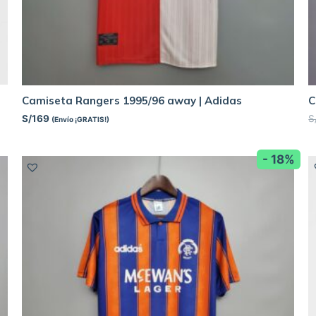
Camiseta Rangers 1995/96 away | Adidas
C
S/
169
S
(Envío ¡GRATIS!)
- 18%