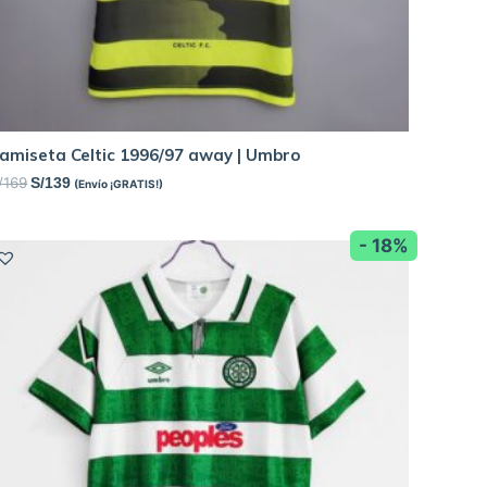
amiseta Celtic 1996/97 away | Umbro
/
169
S/
139
(Envío ¡GRATIS!)
- 18%