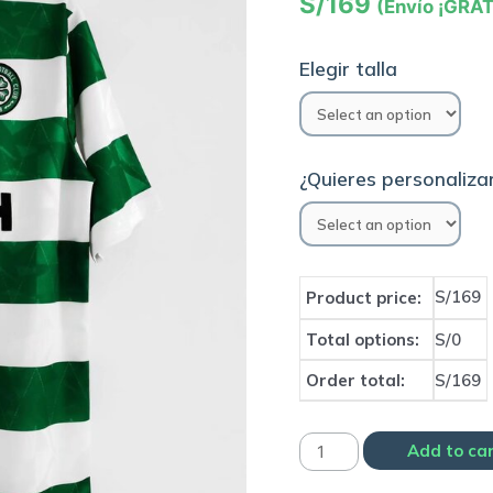
S/
169
(Envío ¡GRAT
Elegir talla
¿Quieres personalizar
S/169
Product price:
Total options:
S/0
Order total:
S/169
Camiseta
Add to ca
Celtic