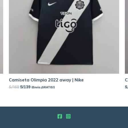
Camiseta Olimpia 2022 away | Nike
C
S/
169
S
S/
139
(Envío ¡GRATIS!)