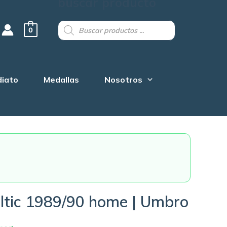
buscar producto
Products
search
0
diato
Medallas
Nosotros
ltic 1989/90 home | Umbro