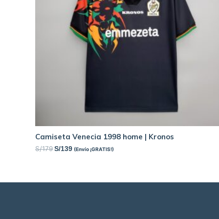
Camiseta Venecia 1998 home | Kronos
S/
179
S/
139
(Envío ¡GRATIS!)