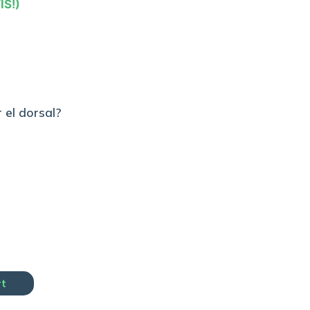
IS!)
 el dorsal?
rt