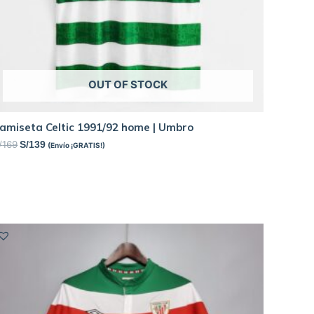
OUT OF STOCK
amiseta Celtic 1991/92 home | Umbro
/
169
S/
139
(Envío ¡GRATIS!)