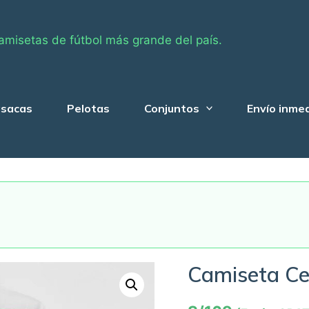
amisetas de fútbol más grande del país.
sacas
Pelotas
Conjuntos
Envío inme
Camiseta Ce