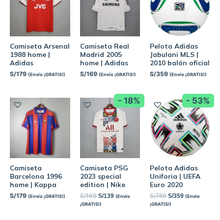
Camiseta Arsenal
Camiseta Real
Pelota Adidas
1988 home |
Madrid 2005
Jabulani MLS |
Adidas
home | Adidas
2010 balón oficial
S/
179
S/
169
S/
359
(Envío ¡GRATIS!)
(Envío ¡GRATIS!)
(Envío ¡GRATIS!)
- 18%
- 53%
Camiseta
Camiseta PSG
Pelota Adidas
Barcelona 1996
2023 special
Uniforia | UEFA
home | Kappa
edition | Nike
Euro 2020
S/
179
S/
169
S/
759
S/
139
S/
359
(Envío ¡GRATIS!)
(Envío
(Envío
¡GRATIS!)
¡GRATIS!)