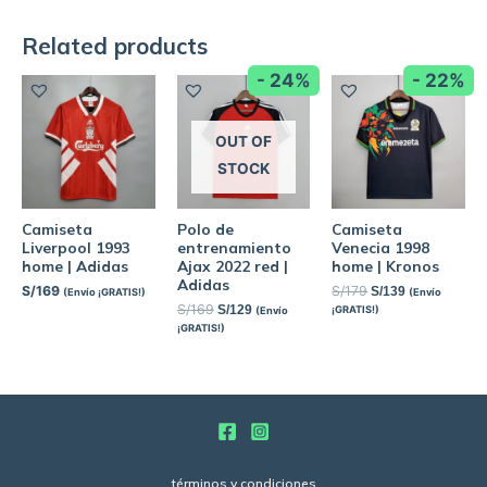
Related products
- 24%
- 22%
OUT OF
STOCK
Camiseta
Polo de
Camiseta
Liverpool 1993
entrenamiento
Venecia 1998
home | Adidas
Ajax 2022 red |
home | Kronos
Adidas
S/
169
S/
179
S/
139
(Envío ¡GRATIS!)
(Envío
S/
169
S/
129
¡GRATIS!)
(Envío
¡GRATIS!)
términos y condiciones