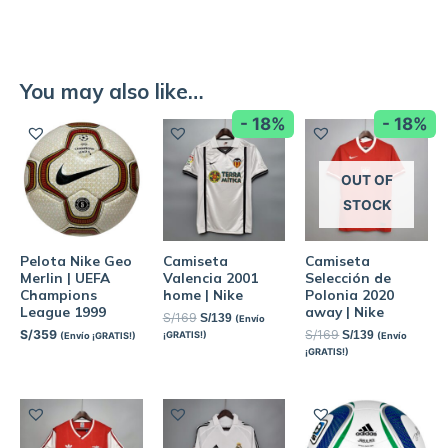
You may also like…
- 18%
- 18%
OUT OF
STOCK
Pelota Nike Geo
Camiseta
Camiseta
Merlin | UEFA
Valencia 2001
Selección de
Champions
home | Nike
Polonia 2020
League 1999
away | Nike
S/
169
S/
139
(Envío
S/
359
S/
169
S/
139
¡GRATIS!)
(Envío ¡GRATIS!)
(Envío
¡GRATIS!)