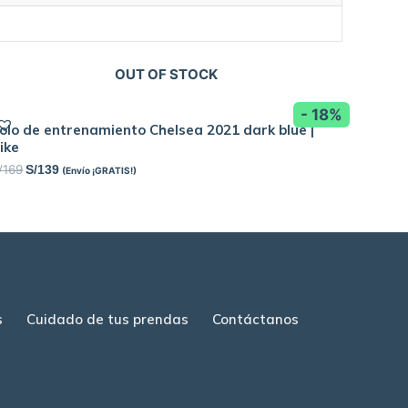
OUT OF STOCK
- 18%
olo de entrenamiento Chelsea 2021 dark blue |
ike
/
169
S/
139
(Envío ¡GRATIS!)
s
Cuidado de tus prendas
Contáctanos