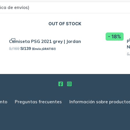
tica de envíos)
OUT OF STOCK
- 18%
Camiseta PSG 2021 grey | Jordan
P
N
S/
169
S/
139
(Envío ¡GRATIS!)
S
nto
Preguntas frecuentes
Información sobre producto