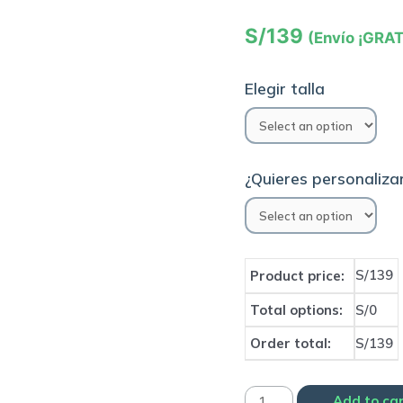
S/
139
(Envío ¡GRAT
Elegir talla
¿Quieres personalizar
S/139
Product price:
Total options:
S/0
Order total:
S/139
Camiseta
Add to ca