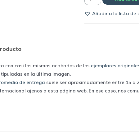
Barcelona
Añadir a la lista de
2001/02
home
|
Nike
producto
quantity
ta con casi los mismos acabados de los
ejemplares originale
stipuladas en la última imagen.
romedio de entrega
suele ser aproximadamente entre 15 a 25
nternacional ajenos a esta página web. En ese caso, nos com