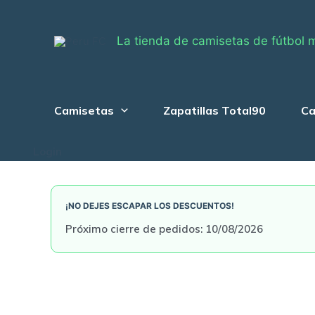
Skip
to
La tienda de camisetas de fútbol 
content
Camisetas
Zapatillas Total90
Ca
Login
¡NO DEJES ESCAPAR LOS DESCUENTOS!
Próximo cierre de pedidos: 10/08/2026