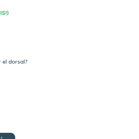
IS!)
 el dorsal?
rt