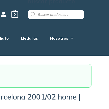
buscar producto
Products
search
0
diato
Medallas
Nosotros
rcelona 2001/02 home |