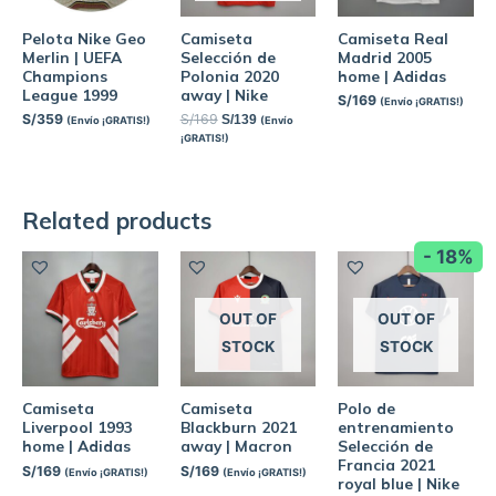
Pelota Nike Geo
Camiseta
Camiseta Real
Merlin | UEFA
Selección de
Madrid 2005
Champions
Polonia 2020
home | Adidas
League 1999
away | Nike
S/
169
(Envío ¡GRATIS!)
S/
359
S/
169
S/
139
(Envío ¡GRATIS!)
(Envío
¡GRATIS!)
Related products
- 18%
OUT OF
OUT OF
STOCK
STOCK
Camiseta
Camiseta
Polo de
Liverpool 1993
Blackburn 2021
entrenamiento
home | Adidas
away | Macron
Selección de
Francia 2021
S/
169
S/
169
(Envío ¡GRATIS!)
(Envío ¡GRATIS!)
royal blue | Nike