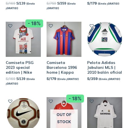
S/
169
S/
759
S/
179
S/
139
S/
359
(Envío
(Envío
(Envío ¡GRATIS!)
¡GRATIS!)
¡GRATIS!)
- 18%
Camiseta PSG
Camiseta
Pelota Adidas
2023 special
Barcelona 1996
Jabulani MLS |
edition | Nike
home | Kappa
2010 balón oficial
S/
169
S/
179
S/
359
S/
139
(Envío
(Envío ¡GRATIS!)
(Envío ¡GRATIS!)
¡GRATIS!)
- 18%
OUT OF
STOCK