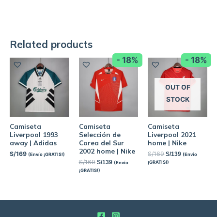
Related products
- 18%
- 18%
OUT OF
STOCK
Camiseta
Camiseta
Camiseta
Liverpool 1993
Selección de
Liverpool 2021
away | Adidas
Corea del Sur
home | Nike
2002 home | Nike
S/
169
S/
169
S/
139
(Envío ¡GRATIS!)
(Envío
S/
169
S/
139
¡GRATIS!)
(Envío
¡GRATIS!)