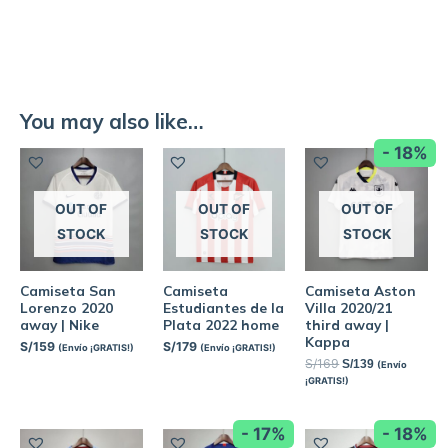
You may also like…
- 18%
OUT OF
OUT OF
OUT OF
STOCK
STOCK
STOCK
Camiseta San
Camiseta
Camiseta Aston
Lorenzo 2020
Estudiantes de la
Villa 2020/21
away | Nike
Plata 2022 home
third away |
Kappa
S/
159
S/
179
(Envío ¡GRATIS!)
(Envío ¡GRATIS!)
S/
169
S/
139
(Envío
¡GRATIS!)
- 17%
- 18%