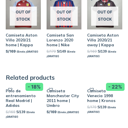
OUT OF
OUT OF
OUT OF
STOCK
STOCK
STOCK
Camiseta Aston
Camiseta Aston
Camiseta San
Villa 2020/21
Villa 2020/21
Lorenzo 2020
away | Kappa
home | Kappa
home | Nike
S/
169
S/
169
S/
179
S/
139
S/
149
(Envío
(Envío ¡GRATIS!)
(Envío
¡GRATIS!)
¡GRATIS!)
Related products
- 18%
- 22%
Polo de
Camiseta
Camiseta
entrenamiento
Manchester City
Venecia 1998
Real Madrid |
2011 home |
home | Kronos
Adidas
Umbro
S/
179
S/
139
(Envío
S/
169
S/
169
S/
139
¡GRATIS!)
(Envío
(Envío ¡GRATIS!)
¡GRATIS!)