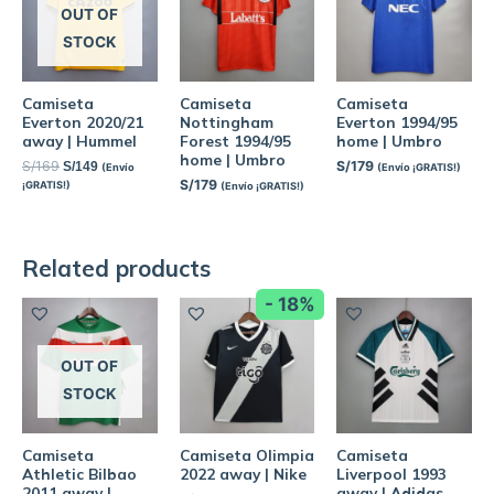
OUT OF
STOCK
Camiseta
Camiseta
Camiseta
Everton 2020/21
Nottingham
Everton 1994/95
away | Hummel
Forest 1994/95
home | Umbro
home | Umbro
S/
169
S/
179
S/
149
(Envío
(Envío ¡GRATIS!)
S/
179
¡GRATIS!)
(Envío ¡GRATIS!)
Related products
- 18%
OUT OF
STOCK
Camiseta
Camiseta Olimpia
Camiseta
Athletic Bilbao
2022 away | Nike
Liverpool 1993
2011 away |
away | Adidas