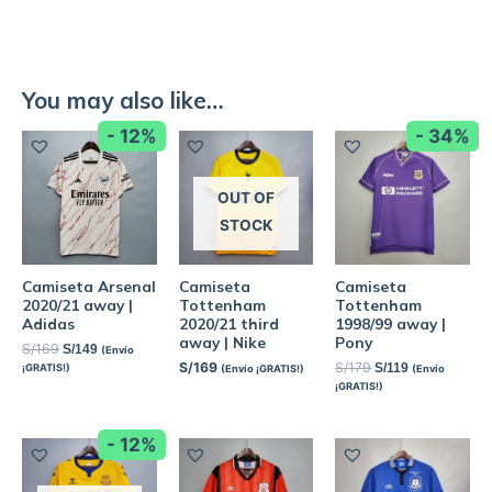
You may also like…
- 12%
- 34%
OUT OF
STOCK
Camiseta Arsenal
Camiseta
Camiseta
2020/21 away |
Tottenham
Tottenham
Adidas
2020/21 third
1998/99 away |
away | Nike
Pony
S/
169
S/
149
(Envío
S/
169
S/
179
S/
119
¡GRATIS!)
(Envío ¡GRATIS!)
(Envío
¡GRATIS!)
- 12%