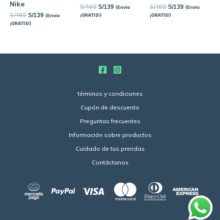
Nike
S/
169
S/
169
S/
139
S/
139
(Envío
(Envío
S/
169
S/
139
¡GRATIS!)
¡GRATIS!)
(Envío
¡GRATIS!)
términos y condiciones
Cupón de descuento
Preguntas frecuentes
Información sobre productos
Cuidado de tus prendas
Contáctanos