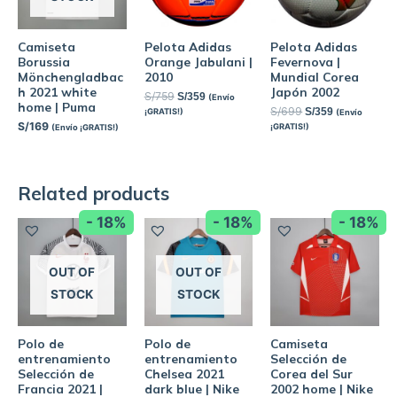
Camiseta
Pelota Adidas
Pelota Adidas
Borussia
Orange Jabulani |
Fevernova |
Mönchengladbac
2010
Mundial Corea
h 2021 white
Japón 2002
S/
759
S/
359
(Envío
home | Puma
S/
699
S/
359
¡GRATIS!)
(Envío
S/
169
¡GRATIS!)
(Envío ¡GRATIS!)
Related products
- 18%
- 18%
- 18%
OUT OF
OUT OF
STOCK
STOCK
Polo de
Polo de
Camiseta
entrenamiento
entrenamiento
Selección de
Selección de
Chelsea 2021
Corea del Sur
Francia 2021 |
dark blue | Nike
2002 home | Nike