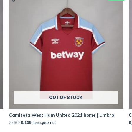
OUT OF STOCK
Camiseta West Ham United 2021 home | Umbro
C
S/
169
S
S/
139
(Envío ¡GRATIS!)