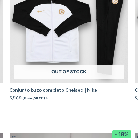
OUT OF STOCK
Conjunto buzo completo Chelsea | Nike
C
S/
189
S
(Envío ¡GRATIS!)
- 18%