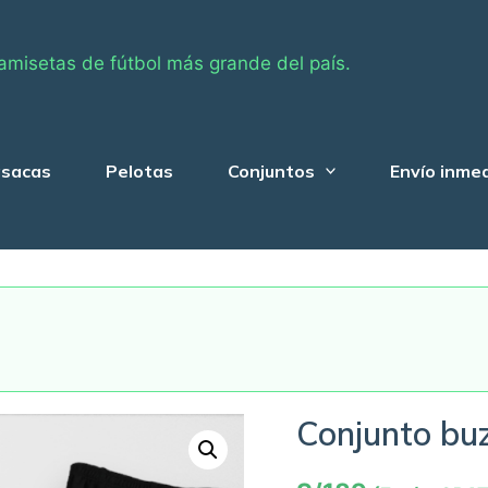
amisetas de fútbol más grande del país.
sacas
Pelotas
Conjuntos
Envío inme
Conjunto buz