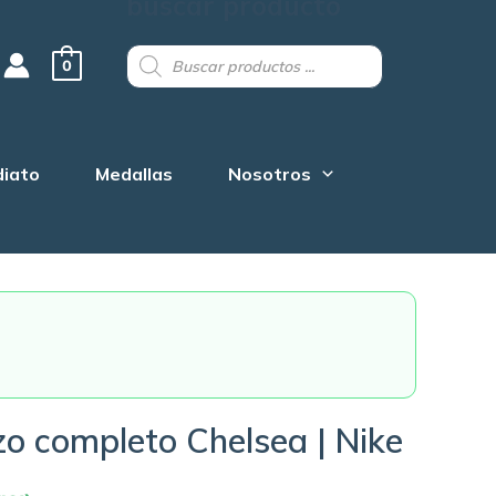
buscar producto
Products
search
0
diato
Medallas
Nosotros
o completo Chelsea | Nike