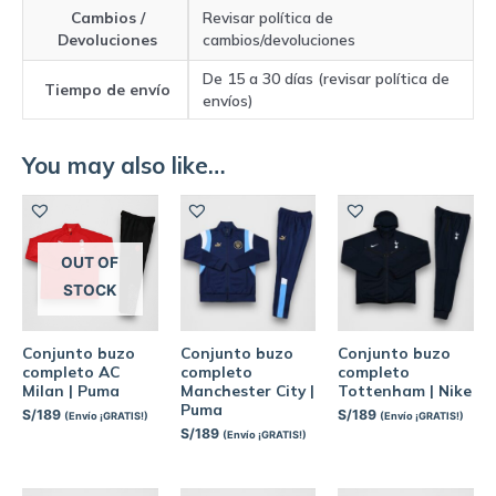
Cambios /
Revisar política de
Devoluciones
cambios/devoluciones
De 15 a 30 días (revisar política de
Tiempo de envío
envíos)
You may also like…
OUT OF
STOCK
Conjunto buzo
Conjunto buzo
Conjunto buzo
completo AC
completo
completo
Milan | Puma
Manchester City |
Tottenham | Nike
Puma
S/
189
S/
189
(Envío ¡GRATIS!)
(Envío ¡GRATIS!)
S/
189
(Envío ¡GRATIS!)