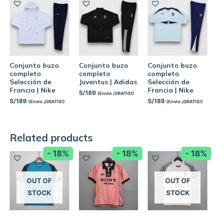
Conjunto buzo
Conjunto buzo
Conjunto buzo
completo
completo
completo
Selección de
Juventus | Adidas
Selección de
Francia | Nike
Francia | Nike
S/
189
(Envío ¡GRATIS!)
S/
189
S/
189
(Envío ¡GRATIS!)
(Envío ¡GRATIS!)
Related products
- 18%
- 18%
- 18%
OUT OF
OUT OF
STOCK
STOCK