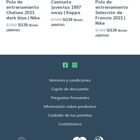
Polo de
Camiseta
Polo de
entrenamiento
Juventus 1997
entrenamiento
Chelsea 2021
away | Kappa
Selección de
dark blue | Nike
Francia 2021 |
S/
169
S/
139
(Envío
Nike
S/
169
S/
139
¡GRATIS!)
(Envío
S/
169
S/
139
¡GRATIS!)
(Envío
¡GRATIS!)
términos y condiciones
Cupón de descuento
Preguntas frecuentes
Información sobre productos
Cuidado de tus prendas
Contáctanos