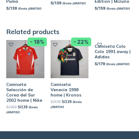
Puma
Edition | Mizuno
S/
139
(Envío ¡GRATIS!)
S/
139
S/
159
(Envío ¡GRATIS!)
(Envío ¡GRATIS!)
Related products
- 18%
- 22%
Camiseta Colo
Colo 1991 away |
Adidas
S/
179
(Envío ¡GRATIS!)
Camiseta
Camiseta
Selección de
Venecia 1998
Corea del Sur
home | Kronos
2002 home | Nike
S/
179
S/
139
(Envío
S/
169
S/
139
¡GRATIS!)
(Envío
¡GRATIS!)